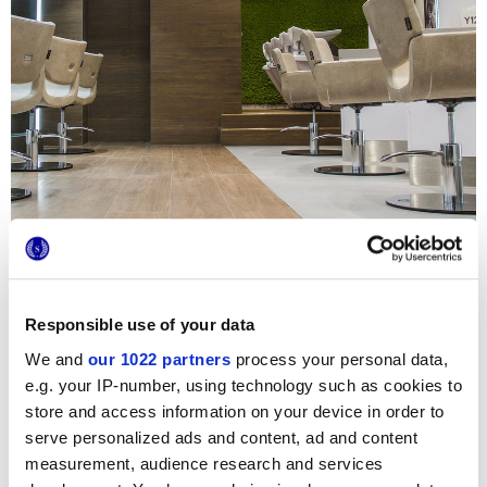
Responsible use of your data
We and
our 1022 partners
process your personal data,
Интерьер этого эксклюзивного салона-парикмахерской
украшают две жемчужины из каталога Marca Corona –
e.g. your IP-number, using technology such as cookies to
коллекции Prestige и Terra, предлагая смелое
store and access information on your device in order to
сочетание поверхностей под дерево с малоформатной
плиткой пыльных тонов. И если пол из керамической
serve personalized ads and content, ad and content
плитки гарантирует максимальную устойчивость к
measurement, audience research and services
воздействию химических агентов и простоту очистки –