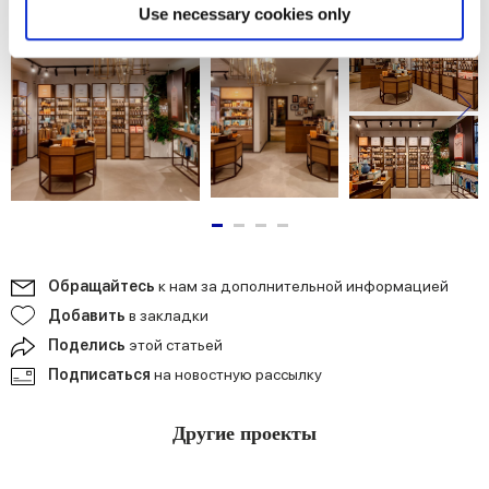
Find out more about how your personal data is processed
Use necessary cookies only
and set your preferences in the
details section
.
We use cookies to personalise content and ads, to
provide social media features and to analyse our traffic.
We also share information about your use of our site with
our social media, advertising and analytics partners who
may combine it with other information that you’ve
provided to them or that they’ve collected from your use
of their services.
Обращайтесь
к нам за дополнительной информацией
Добавить
в закладки
Поделись
этой статьей
Подписаться
на новостную рассылку
Другие проекты