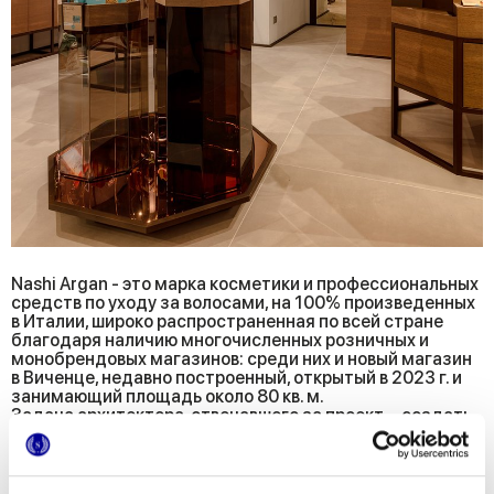
Nashi Argan - это марка косметики и профессиональных
средств по уходу за волосами, на 100% произведенных
в Италии, широко распространенная по всей стране
благодаря наличию многочисленных розничных и
монобрендовых магазинов: среди них и новый магазин
в Виченце, недавно построенный, открытый в 2023 г. и
занимающий площадь около 80 кв. м.
Задача архитектора, отвечавшего за проект, - создать
изысканное пространство, обеспечивающее
максимальную видимость продаваемой продукции, -
представляется вполне успешной: как только вы
переступаете порог магазина, ощущение благополучия