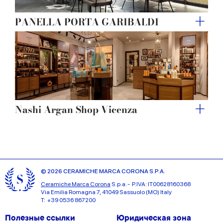
PANELLA PORTA GARIBALDI
Nashi Argan Shop Vicenza
© 2026 CERAMICHE MARCA CORONA S.P.A.
Ceramiche Marca Corona
S.p.a. - P.IVA: IT00628160368
Via Emilia Romagna 7, 41049 Sassuolo (MO) Italy
T: +39 0536 867200
Полезные ссылки
Юридическая зона