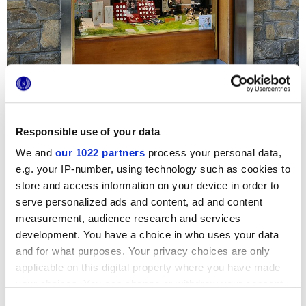
Для этого ювелирного магазина, управляемого одной
семьей, была выбрана напольная плитка с эффектом
Responsible use of your data
мрамора коллекции
Deluxe
, использованная в
реконструкции интерьера и оформлении его
We and
our 1022 partners
process your personal data,
драгоценных витрин. Теплый оттенок плитки Bronze с
e.g. your IP-number, using technology such as cookies to
натуральной отделкой встречает клиентов и создает
неформальную и гостеприимную атмосферу, идеально
store and access information on your device in order to
подходящую для неспешного выбора особого подарка.
serve personalized ads and content, ad and content
measurement, audience research and services
development. You have a choice in who uses your data
and for what purposes. Your privacy choices are only
applicable on this digital property where you have made
your choices. You can change or withdraw your consent
any time from the Cookie Declaration or by clicking on