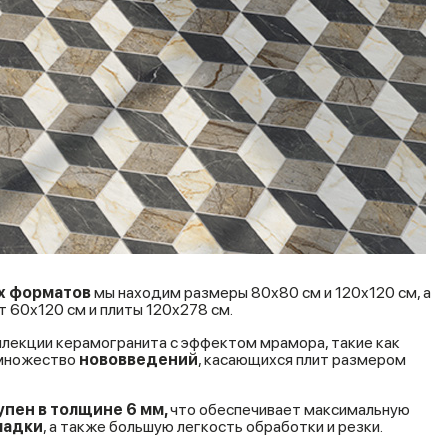
х форматов
мы находим размеры 80x80 см и 120x120 см, а
 60x120 см и плиты 120x278 см.
ллекции керамогранита с эффектом мрамора, такие как
 множество
нововведений
, касающихся плит размером
упен в толщине 6 мм,
что обеспечивает максимальную
ладки
, а также большую легкость обработки и резки.