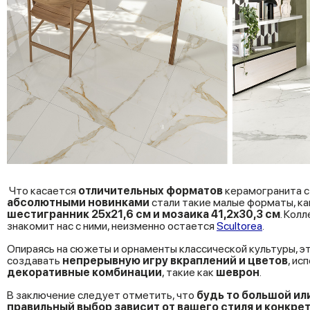
Что касается
отличительных форматов
керамогранита с
абсолютными новинками
стали такие малые форматы, к
шестигранник 25x21,6 см и мозаика 41,2x30,3 см
. Кол
знакомит нас с ними, неизменно остается
Scultorea
.
Опираясь на сюжеты и орнаменты классической культуры, э
создавать
непрерывную игру вкраплений и цветов
, ис
декоративные комбинации
, такие как
шеврон
.
В заключение следует отметить, что
будь то большой ил
правильный выбор зависит от вашего стиля и конкр