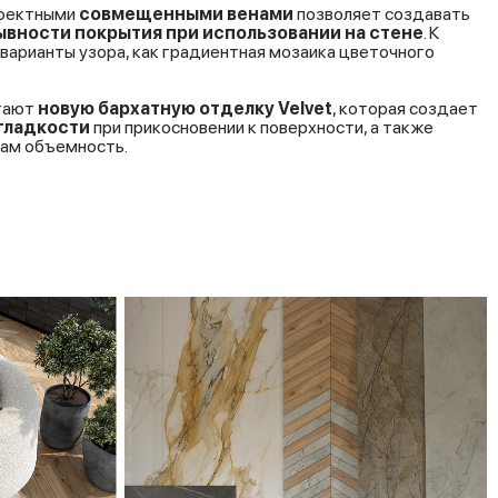
фектными
совмещенными венами
позволяет создавать
вности покрытия при использовании на стене
. К
варианты узора, как градиентная мозаика цветочного
агают
новую бархатную отделку Velvet
, которая создает
гладкости
при прикосновении к поверхности, а также
рам объемность.