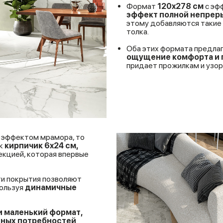
Формат
120x278 см
с эф
эффект полной непреры
этому добавляются такие 
толка.
Оба этих формата предл
ощущение комфорта и 
придает прожилкам и узо
 эффектом мрамора, то
ак
кирпичик 6x24 см,
лекцией, которая впервые
ти покрытия позволяют
пользуя
динамичные
и маленький формат,
етных потребностей