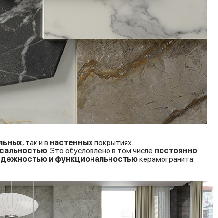
льных
, так и в
настенных
покрытиях.
рсальностью
. Это обусловлено в том числе
постоянно
адежностью и функциональностью
керамогранита