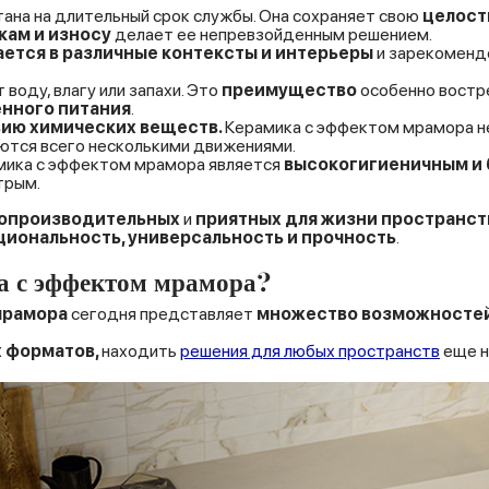
ана на длительный срок службы. Она сохраняет свою
целост
кам и износу
делает ее непревзойденным решением.
ется в различные контексты и интерьеры
и зарекомендо
воду, влагу или запахи. Это
преимущество
особенно востр
енного питания
.
вию химических веществ.
Керамика с эффектом мрамора не
яются всего несколькими движениями.
амика с эффектом мрамора является
высокогигиеничным и
стрым.
опроизводительных
и
приятных для жизни
пространст
иональность, универсальность и прочность
.
а с эффектом мрамора?
мрамора
сегодня представляет
множество возможносте
 форматов,
находить
решения для любых пространств
еще н