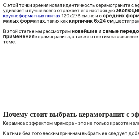
С этой точки зрения новая идентичность
керамогранита с 
удивляет и лучше всего отражает его настоящую
эволюци
крупноформатных плитах
120x278 см, но и о
средних форм
малых
форматах
, таких как
кирпичик 6x24 см,
шестигран
В этой статье мы рассмотрим
новейшие и самые передо
применения
керамогранита, а также ответим на основные 
теме.
Почему стоит выбрать керамогранит с э
Керамика с эффектом мрамора – это не только красота и эл
К этим и без того веским причинам выбрать ее следует доб