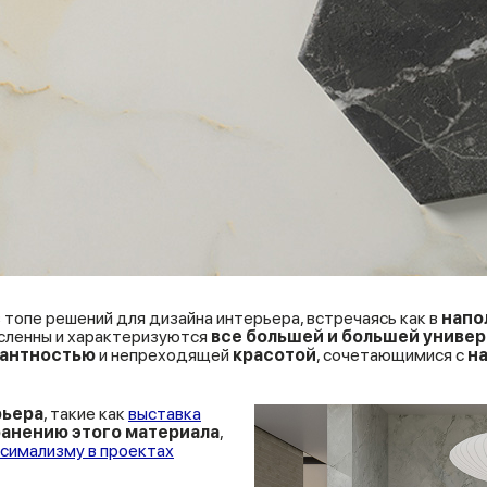
топе решений для дизайна интерьера, встречаясь как в
напо
сленны и характеризуются
все большей и большей униве
гантностью
и непреходящей
красотой
, сочетающимися с
н
рьера
, такие как
выставка
анению этого материала
,
симализму в проектах