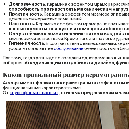
Долговечность.
Керамика с эффектом мрамора рассчит
способность противостоять механическим нагруз
Практичность.
Керамика с эффектом мрамора
вписыва
домов и коммерческих помещений.
Плотность.
Керамика с эффектом мрамора не впитывает 
ванные комнаты, спа, кухни и помещения обществ
Она устойчива к возникновению пятен и воздейст
химическими веществами. Кроме того, пятна легко удал
Гигиеничность.
В соответствии с вышесказанным, кер
ухода, что делает ее
обслуживание
очень простым и бы
Поэтому, когда речь идет о создании одновременно
высок
выбором,
объединяющим потребности дизайна, функц
Каков правильный размер керамогранит
Ассортимент форматов керамогранита с эффектом 
функциональными характеристиками.
От
крупноформатных плит
до
новых предложений малых