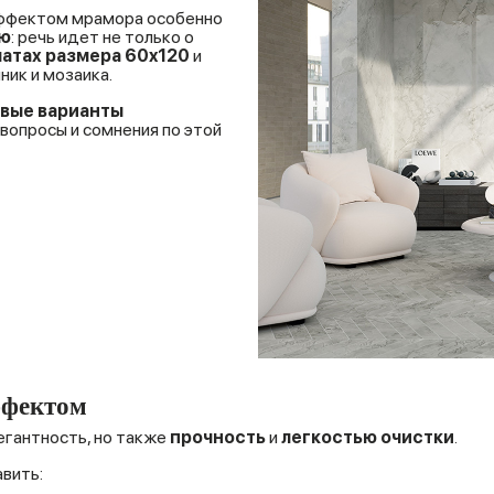
эффектом мрамора особенно
ю
: речь идет не только о
атах размера 60x120
и
ник и мозаика.
вые варианты
вопросы и сомнения по этой
ффектом
егантность, но также
прочность
и
легкостью очистки
.
авить: