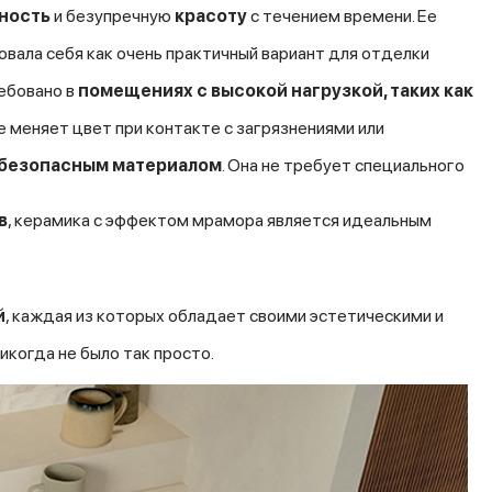
ность
и безупречную
красоту
с течением времени. Ее
вала себя как очень практичный вариант для отделки
ебовано в
помещениях с высокой нагрузкой, таких как
 меняет цвет при контакте с загрязнениями или
 безопасным материалом
. Она не требует специального
в
, керамика с эффектом мрамора является идеальным
й
, каждая из которых обладает своими эстетическими и
икогда не было так просто.