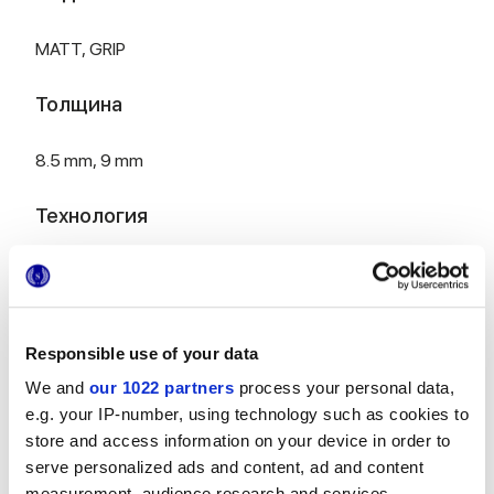
MATT,
GRIP
Толщина
8.5 mm,
9 mm
Технология
Глазурованный керамогранит
Responsible use of your data
HiThick 20 мм, исполнение для наружных
We and
our 1022 partners
process your personal data,
работ:
обнаружить...
e.g. your IP-number, using technology such as cookies to
store and access information on your device in order to
serve personalized ads and content, ad and content
measurement, audience research and services