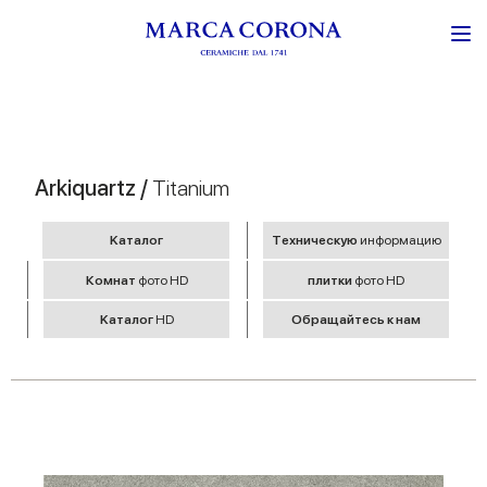
Arkiquartz /
Titanium
Kаталог
Tехническую
информацию
Комнат
фото HD
плитки
фото HD
Kаталог
HD
Обращайтесь к нам