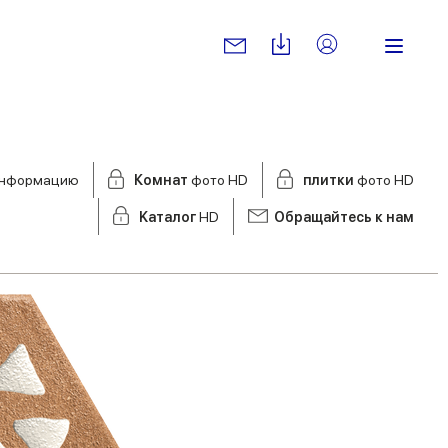
нформацию
Комнат
фото HD
плитки
фото HD
Kаталог
HD
Обращайтесь к нам