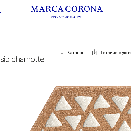
И
Kаталог
Tехническую
и
rsio chamotte