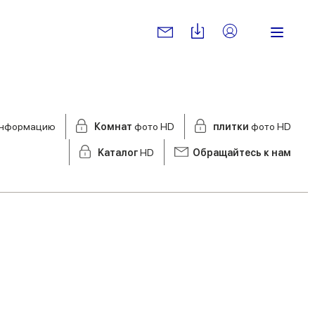
нформацию
Комнат
фото HD
плитки
фото HD
Kаталог
HD
Обращайтесь к нам