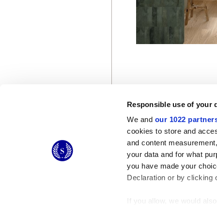
Responsible use of your 
We and
our 1022 partner
© 2026 CERAMICHE MARCA CORONA S.P.A.
cookies to store and acces
Ceramiche Marca Corona
S.p.a. - P.IVA: IT00628160368
and content measurement,
Via Emilia Romagna 7, 41049 Sassuolo (MO) Italy
your data and for what pur
T: +39 0536 867200
you have made your choice
Declaration or by clicking 
If you allow, we would also 
Collect information