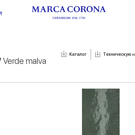
И
Kаталог
Tехническую
и
/
Verde malva