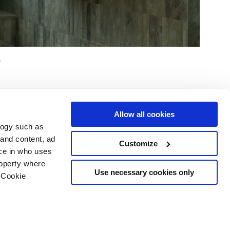
Allow all cookies
logy such as
Услуги
Следуйте за нами в
 and content, ad
Customize
ce in who uses
Зона загрузки
Территория профессионалов
roperty where
Use necessary cookies only
 Cookie
рское
n several meters