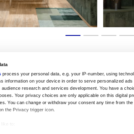
data
s
process your personal data, e.g. your IP-number, using techno
Полезные ссылки
Юридическая зона
s information on your device in order to serve personalized ads
 audience research and services development. You have a choi
Моя Marca Corona
Условия продажи
Обращайтесь к нам
Файлы cookie
poses. Your privacy choices are only applicable on this digital p
Работайте с нами
Конфиденциальность
s. You can change or withdraw your consent any time from the
Galleria Marca Corona
Пересмотрите ваш выбор
on the Privacy trigger icon.
Керамогранит
относительно файлов cookie
GDPR
Отказ от ответственности и авто
like to:
право
 about your geographical location which can be accurate to withi
Этический кодекс