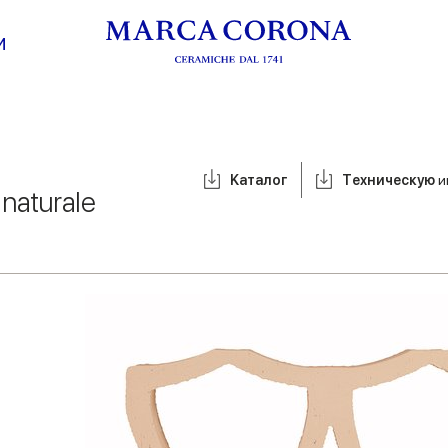
И
Kаталог
Tехническую
и
naturale