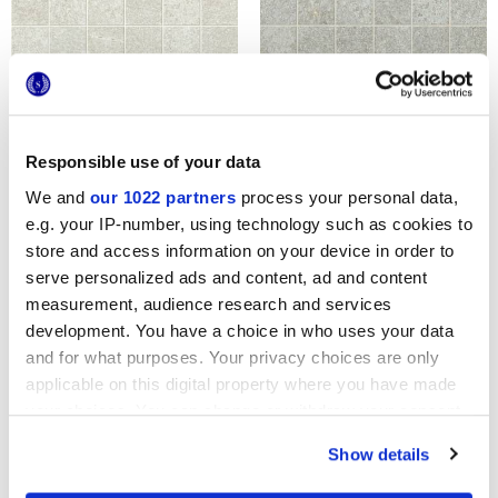
ARKIQUARTZ PEARL
ARKIQUARTZ ARCTIC
TESSERE
TESSERE
Responsible use of your data
We and
our 1022 partners
process your personal data,
e.g. your IP-number, using technology such as cookies to
store and access information on your device in order to
serve personalized ads and content, ad and content
measurement, audience research and services
development. You have a choice in who uses your data
and for what purposes. Your privacy choices are only
ARKIQUARTZ TITANIUM
ARKIQUARTZ PUMICE
TESSERE
TESSERE
applicable on this digital property where you have made
your choices. You can change or withdraw your consent
any time from the Cookie Declaration or by clicking on
Show details
the Privacy trigger icon.