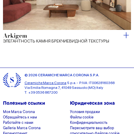
Arkigem
ЭЛЕГАНТНОСТЬ КАМНЯ БРЕКЧИЕВИДНОЙ ТЕКСТУРЫ
© 2026 CERAMICHE MARCA CORONA S.P.A.
Ceramiche Marca Corona
S.p.a. - P.IVA: IT00628160368
Via Emilia Romagna 7, 41049 Sassuolo (MO) Italy
T: +39 0536 867200
Полезные ссылки
Юридическая зона
Моя Marca Corona
Условия продажи
Обращайтесь к нам
Файлы cookie
Работайте с нами
Конфиденциальность
Galleria Marca Corona
Пересмотрите ваш выбор
Керамогранит
относительно файлов cookie