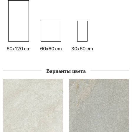
Corona на пути разработки коллекций для оформления
интерьеров. Эффект камня приобретает декоративную
направленность, предлагая изысканные графические
решения геометрического и цветочного толка.
Декоративное предложение варьируется от плиток
больших размеров
60x120
толщиной 2 см как для
интерьеров, так и для экстерьеров, до маленьких
7,5x30
см
.
60x120 cm
60x60 cm
30x60 cm
Варианты цвета