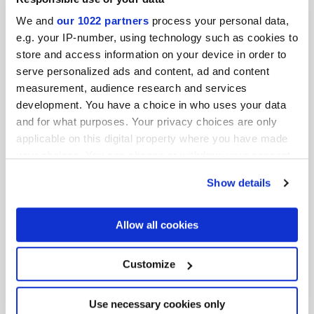
We and
our 1022 partners
process your personal data,
e.g. your IP-number, using technology such as cookies to
MINIATURE RIMA
MINIATURE RIMA
MANDORLA
CARAMELLO
store and access information on your device in order to
serve personalized ads and content, ad and content
measurement, audience research and services
development. You have a choice in who uses your data
and for what purposes. Your privacy choices are only
applicable on this digital property where you have made
your choices. You can change or withdraw your consent
any time from the Cookie Declaration or by clicking on
Show details
the Privacy trigger icon.
MINIATURE RIMA
MINIATURE RIMA
If you allow, we would also like to:
Allow all cookies
TORTORA
POSIDONIA
Collect information about your geographical
location which can be accurate to within several
meters
Customize
Identify your device by actively scanning it for
specific characteristics (fingerprinting)
Find out more about how your personal data is processed
Use necessary cookies only