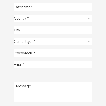
Miniature Rima
ПОЭЗИЯ ЦВЕТА В НЕБОЛЬШОМ ФОРМАТЕ
Kаталог
Tехническую
информацию
Комнат
фото HD
плитки
фото HD
Kаталог
HD
Обращайтесь к нам
Miniature Rima: мини-кирпичик, который
превращает цвет в архитектурный дизайн
Miniature Rima пополняют коллекцию
малоформатной питки и проект Miniature Marca
Corona новым мини-кирпичиком 6x24 из
керамогранита
, превращающим поверхности в яркие и
изысканные композиции. Компактный формат,
насыщенная цветовая палитра и трехмерное глянцевое