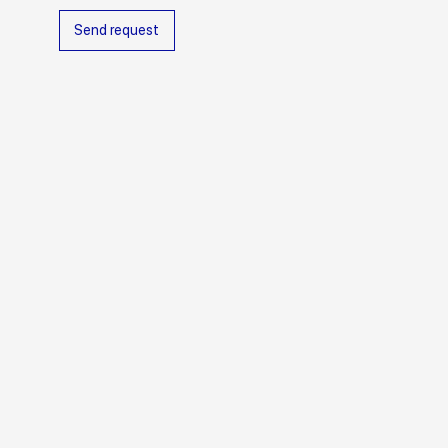
Send request
6x24 cm
Варианты цвета