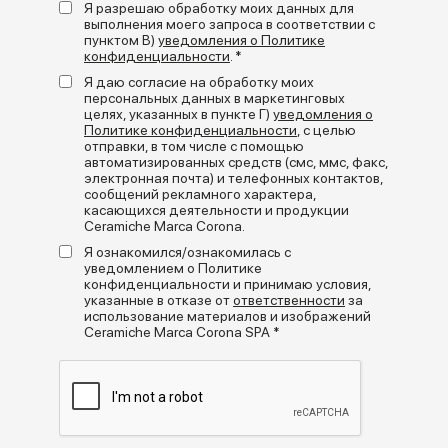
Я разрешаю обработку моих данных для
покрытие создают декоративный продукт с сильным
выполнения моего запроса в соответствии с
визуальным и тактильным воздействием.
пунктом В)
уведомления о Политике
конфиденциальности
. *
Уникальность коллекции заключается в ее
+
read more
поверхности
: блестящий, мягкий на ощупь эффект
Я даю согласие на обработку моих
выгодно подчеркивает пигменты и глубину цвета,
персональных данных в маркетинговых
усиливая отражение света и динамичность стен. Контраст
целях, указанных в пункте Г)
уведомления о
Медиагалерея
Политике конфиденциальности
, с целью
между блеском стеклянной пасты и непрозрачностью
отправки, в том числе с помощью
основы придает каждой укладке дополнительную
автоматизированных средств (смс, ммс, факс,
изысканность.
электронная почта) и телефонных контактов,
сообщений рекламного характера,
Коллекция Miniature Rima
представлена в десяти
касающихся деятельности и продукции
цветах и
предлагает гармоничный баланс теплых и
Ceramiche Marca Corona.
успокаивающих тонов
. Палитра, созданная для
максимальной композиционной свободы, способна
Я ознакомился/ознакомилась с
элегантно адаптироваться к различным стилям и
уведомлением о Политике
украсить любую поверхность: от
линейных стен
до
конфиденциальности и принимаю условия,
указанные в отказе от
ответственности
за
архитектурных изгибов
, от
декоративных ниш
до
использование материалов и изображений
смелых объемов
.
Ceramiche Marca Corona SPA *
Легко комбинируемая с другими артикулами из серии
Miniature и с разнообразными эффектами каталога Marca
Corona,
Miniature Rima предлагает
композиционные возможности для тех, кто ищет
Форматы
оригинальные и в то же время универсальные
стилистические решения
.