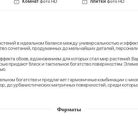
Комнат
фото HD
плитки
фото HD
стений в идеальном балансе между универсальностью и эффектно
во сочетаний, продуманных до мельчайших деталей, персонали
 эффекта обоев, вдохновением для которых стал мир растений. В
рые придают блеск и тактильное богатство поверхностям. Элем
ью.
ительном богатстве и предлагает гармоничные комбинации с мн
мор, до урбанистических матричных поверхностей, среди которы
Форматы