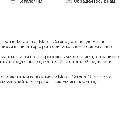
Kаталог
HD
Обращайтесь к нам
стью. Mirabilia от Marca Corona дает новую жизнь
зируя ваши интерьеры в оригинальном и ярком стиле.
арианты плитки богаты роскошными деталями, в том числе
енты, продуманные до мельчайших деталей, одевают и
огочисленными коллекциями Marca Corona. От эффектов
х можно найти интерпретации смол и цемента, и