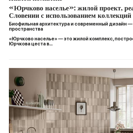
«Юрчково населье»: жилой проект, ре
Словении с использованием коллекци
Биофильная архитектура и современный дизайн —
пространства
«Юрчково населье» — это жилой комплекс, постро
Юрчкова цеста в…