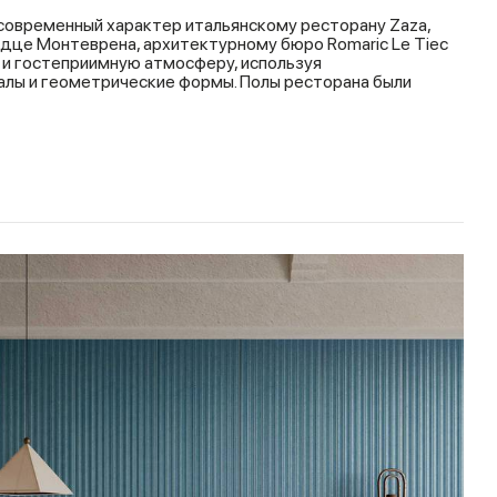
современный характер итальянскому ресторану Zaza,
дце Монтеврена, архитектурному бюро Romaric Le Tiec
 и гостеприимную атмосферу, используя
лы и геометрические формы. Полы ресторана были