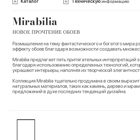
Kаталог
Tехническую
информацию
Mirabilia
НОВОЕ ПРОЧТЕНИЕ ОБОЕВ
Размышление на тему фантастического и богатого мира ра
эффекту обоев благодаря возможности создавать множест
Mirabilia предлагает пять притягательных интерпретаций
благодаря использованию определенных технологий, кото
украшают интерьеры, наполняя их творческой элегантност
Коллекция Mirabilia тщательно продумана в своем выраз
натуральных материалов, таких как камень, дерево и мра
предложений в духе последних тенденций дизайна.