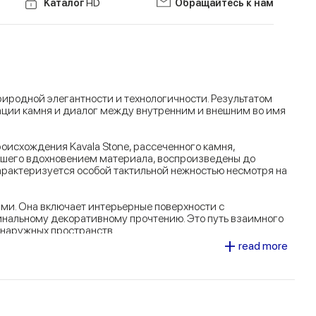
Kаталог
HD
Обращайтесь к нам
природной элегантности и технологичности. Результатом
ации камня и диалог между внутренним и внешним во имя
исхождения Kavala Stone, рассеченного камня,
шего вдохновением материала, воспроизведены до
арактеризуется особой тактильной нежностью несмотря на
и. Она включает интерьерные поверхности с
инальному декоративному прочтению. Это путь взаимного
 наружных пространств.
+
read more
 Эффект камня приобретает декоративную направленность,
ся от плиток больших размеров
60x120
толщиной 2 см