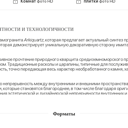
Комнат
фото HD
плитки
фото HD
АНТНОСТИ И ТЕХНОЛОГИЧНОСТИ
рамогранита
Arkiquartz
, которая предлагает актуальный синтез 
которая демонстрирует уникальную декоративную сторону имит
ивное прочтение природного кварцита средиземноморского про
м. Традиционные расколы и царапины, типичные для послужив
сть, точно передающая весь характер необработанного камня, х
ю непрерывность между внутренними и внешними пространствам
 которые становятся благороднее, в том числе благодаря ориг
ния эстетической и дизайнерской непрерывности внутренних и
rona на пути разработки коллекций для оформления интерьеров.
ого и цветочного толка. Декоративное предложение варьирует
Форматы
,5x30 см
.