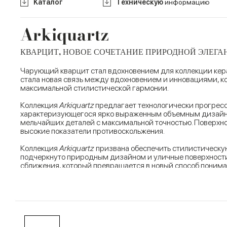
Kаталог
Tехническую
информацию
Arkiquartz
КВАРЦИТ, НОВОЕ СОЧЕТАНИЕ ПРИРОДНОЙ ЭЛЕГ
Чарующий кварцит стал вдохновением для коллекции ке
стала новая связь между вдохновением и инновациями, 
максимальной стилистической гармонии.
Коллекция
Arkiquartz
предлагает технологически прогресс
характеризующегося ярко выраженным объемным дизайно
мельчайших деталей с максимальной точностью. Поверхно
высокие показатели противоскольжения.
Коллекция
Arkiquartz
призвана обеспечить стилистическу
подчеркнуто природным дизайном и уличные поверхности,
сближения, который превращается в новый способ понима
Коллекция
Arkiquartz
– это еще один шаг бренда Marca Co
предлагая изысканные графические решения геометрическ
как для интерьеров, так и для экстерьеров, до маленьких
7