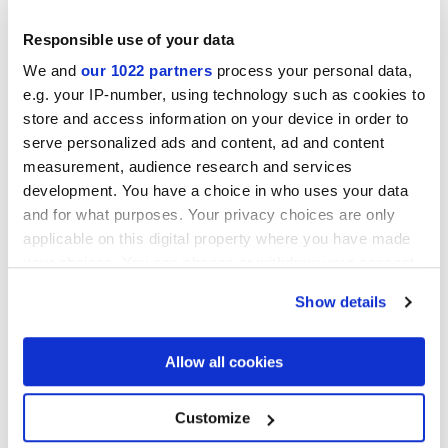
Responsible use of your data
We and
our 1022 partners
process your personal data,
e.g. your IP-number, using technology such as cookies to
ARIALUCE CURVE AVORIO
ARIALUCE CURVE
store and access information on your device in order to
NATURALE
serve personalized ads and content, ad and content
measurement, audience research and services
development. You have a choice in who uses your data
and for what purposes. Your privacy choices are only
applicable on this digital property where you have made
your choices. You can change or withdraw your consent
any time from the Cookie Declaration or by clicking on
Show details
the Privacy trigger icon.
If you allow, we would also like to:
Allow all cookies
ARIALUCE CURVE BLU
ARIALUCE CURVE VERDE
Collect information about your geographical
location which can be accurate to within several
meters
Customize
Identify your device by actively scanning it for
specific characteristics (fingerprinting)