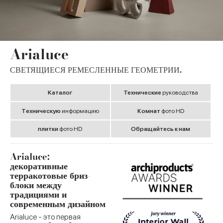
Arialuce
СВЕТЯЩИЕСЯ РЕМЕСЛЕННЫЕ ГЕОМЕТРИИ.
Kаталог
Технические
руководства
Tехническую
информацию
Комнат
фото HD
плитки
фото HD
Обращайтесь к нам
Arialuce:
декоративные
терракотовые бриз-
блоки между
традициями и
современным дизайном
Arialuce - это первая