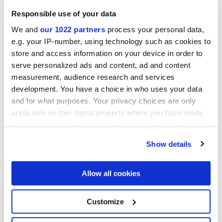
Responsible use of your data
We and
our 1022 partners
process your personal data,
e.g. your IP-number, using technology such as cookies to
store and access information on your device in order to
serve personalized ads and content, ad and content
measurement, audience research and services
development. You have a choice in who uses your data
LOGOS GREIGE
LOGOS GREY
and for what purposes. Your privacy choices are only
applicable on this digital property where you have made
Проекты
your choices. You can change or withdraw your consent
any time from the Cookie Declaration or by clicking on
Show details
the Privacy trigger icon.
If you allow, we would also like to:
Allow all cookies
Collect information about your geographical
location which can be accurate to within several
meters
Customize
Identify your device by actively scanning it for
Жилой комплекс
specific characteristics (fingerprinting)