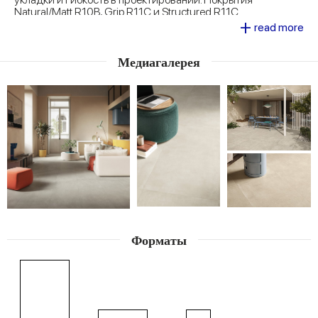
Natural/Matt R10B, Grip R11C и Structured R11C
+
гарантируют превосходные характеристики в плане
read more
прочности и безопасности. Это идеальный выбор для
коммерческих помещений, гостиничного бизнеса и
Медиагалерея
офисов.
Форматы