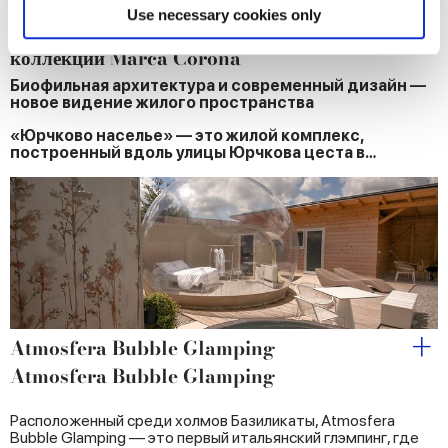
Find out more about how your personal data is processed
«Юрчково населье»: жилой проект,
Use necessary cookies only
реализованный в Словении с использованием
and set your preferences in the
details section
.
коллекций Marca Corona
We use cookies to personalise content and ads, to
Биофильная архитектура и современный дизайн —
новое видение жилого пространства
provide social media features and to analyse our traffic.
We also share information about your use of our site with
«Юрчково населье» — это жилой комплекс,
построенный вдоль улицы Юрчкова цеста в…
our social media, advertising and analytics partners who
may combine it with other information that you’ve
provided to them or that they’ve collected from your use
of their services.
Atmosfera Bubble Glamping
Atmosfera Bubble Glamping
Расположенный среди холмов Базиликаты, Atmosfera
Bubble Glamping — это первый итальянский глэмпинг, где