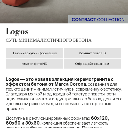
CONTRACT
COLLECTION
Logos
СУТЬ МИНИМАЛИСТИЧНОГО БЕТОНА
Tехническую
информацию
Комнат
фото HD
плитки
фото HD
Обращайтесь к нам
Logos — это новая коллекция керамогранита с
эффектом бетона от Marca Corona
, созданная для
тех, кто ценит минималистичную и современную эстетику.
Благодаря мягкой и однородной текстуре поверхности
подчеркивают чистоту индустриального бетона, делая его
идеальным решением для современных контрактных
проектов.
Доступна в ректифицированных форматах
60x120,
60x60 и 30x60
, коллекция обеспечивает легкость
укладки и гибкость в проектировании. Покрытия