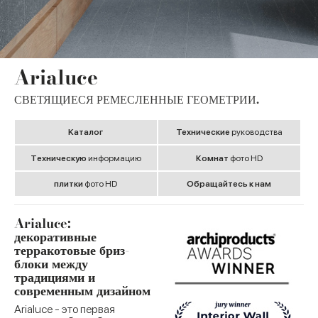
Arialuce
СВЕТЯЩИЕСЯ РЕМЕСЛЕННЫЕ ГЕОМЕТРИИ.
Kаталог
Технические
руководства
Tехническую
информацию
Комнат
фото HD
плитки
фото HD
Обращайтесь к нам
Arialuce:
декоративные
терракотовые бриз-
блоки между
традициями и
современным дизайном
Arialuce - это первая