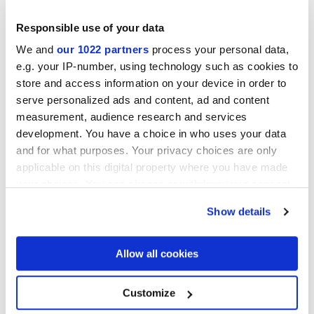
Responsible use of your data
We and
our 1022 partners
process your personal data,
e.g. your IP-number, using technology such as cookies to
ARIALUCE CURVE AVORIO
ARIALUCE CURVE
store and access information on your device in order to
NATURALE
serve personalized ads and content, ad and content
measurement, audience research and services
development. You have a choice in who uses your data
and for what purposes. Your privacy choices are only
applicable on this digital property where you have made
your choices. You can change or withdraw your consent
any time from the Cookie Declaration or by clicking on
Show details
the Privacy trigger icon.
If you allow, we would also like to:
Allow all cookies
ARIALUCE CURVE BLU
ARIALUCE CURVE VERDE
Collect information about your geographical
location which can be accurate to within several
meters
Customize
Identify your device by actively scanning it for
specific characteristics (fingerprinting)