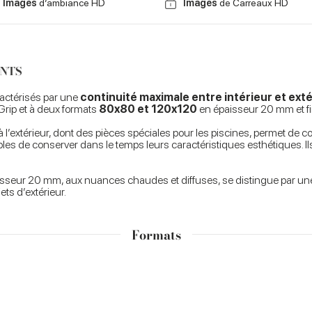
Images
d’ambiance HD
Images
de Carreaux HD
ANTS
aractérisés par une
continuité maximale entre intérieur et ext
Grip et à deux formats
80x80 et 120x120
en épaisseur 20 mm et fin
 l’extérieur, dont des pièces spéciales pour les piscines, permet de
pables de conserver dans le temps leurs caractéristiques esthétiques
isseur 20 mm, aux nuances chaudes et diffuses, se distingue par une f
ts d’extérieur.
Formats