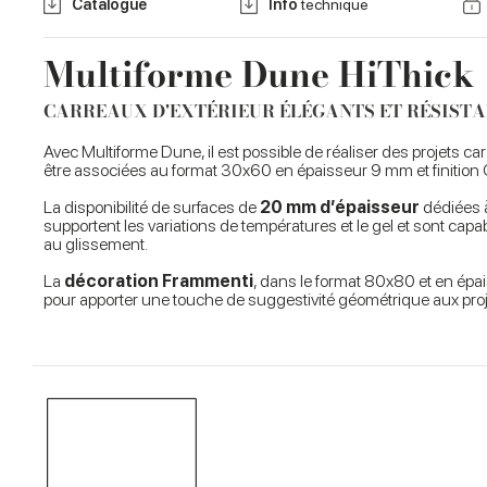
Catalogue
Info
technique
Multiforme Dune HiThick
CARREAUX D'EXTÉRIEUR ÉLÉGANTS ET RÉSIST
Avec Multiforme Dune, il est possible de réaliser des projets c
être associées au format 30x60 en épaisseur 9 mm et finition 
La disponibilité de surfaces de
20 mm d’épaisseur
dédiées à
supportent les variations de températures et le gel et sont ca
au glissement.
La
décoration Frammenti
, dans le format 80x80 et en épa
pour apporter une touche de suggestivité géométrique aux proje