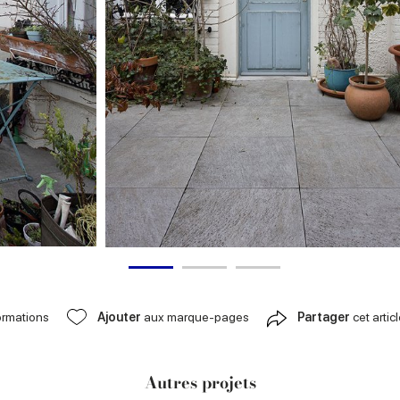
ormations
Ajouter
aux marque-pages
Partager
cet artic
Autres projets