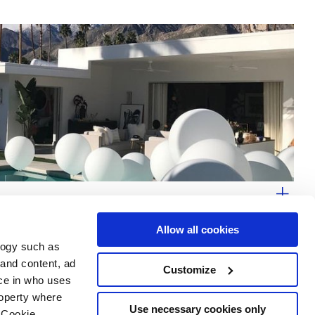
Allow all cookies
logy such as
 and content, ad
Customize
ce in who uses
e
Services
Suivez-nous sur
roperty where
Espace téléchargement
Use necessary cookies only
 Cookie