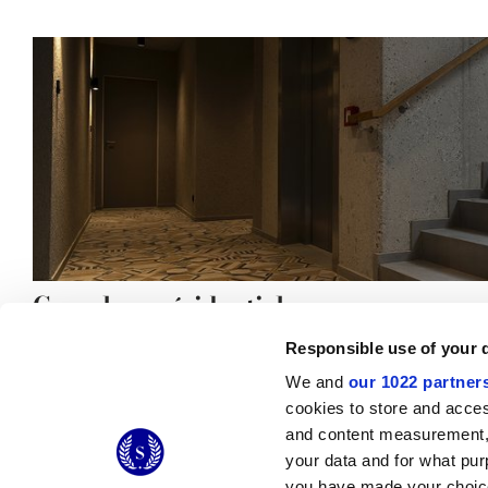
Complexe résidentiel
Responsible use of your 
We and
our 1022 partner
cookies to store and acces
and content measurement,
© 2026 CERAMICHE MARCA CORONA S.P.A.
your data and for what pur
Ceramiche Marca Corona
S.p.a. - P.IVA: IT00628160368
you have made your choice