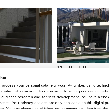
The Pool House
data
s
process your personal data, e.g. your IP-number, using techno
s information on your device in order to serve personalized ads
 audience research and services development. You have a choi
Liens utiles
Espace juridiqu
poses. Your privacy choices are only applicable on this digital p
My Marca Corona
Conditions de vente
s. You can change or withdraw your consent any time from the