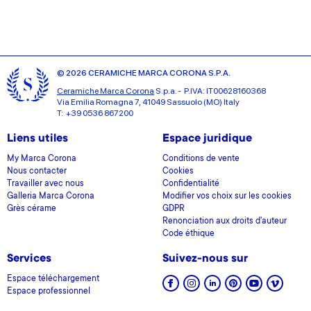
© 2026 CERAMICHE MARCA CORONA S.P.A.
Ceramiche Marca Corona
S.p.a. - P.IVA: IT00628160368
Via Emilia Romagna 7, 41049 Sassuolo (MO) Italy
T: +39 0536 867200
Liens utiles
Espace juridique
My Marca Corona
Conditions de vente
Nous contacter
Cookies
Travailler avec nous
Confidentialité
Galleria Marca Corona
Modifier vos choix sur les cookies
Grès cérame
GDPR
Renonciation aux droits d'auteur
Code éthique
Services
Suivez-nous sur
Espace téléchargement
Espace professionnel