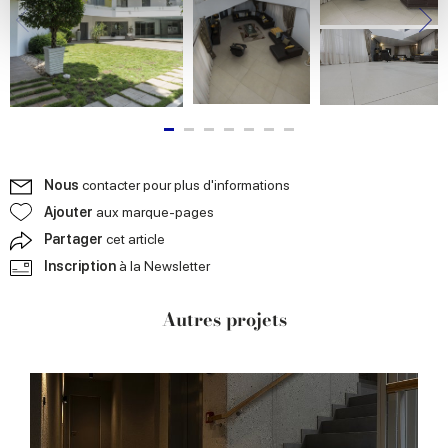
We use cookies to personalise content and ads, to
provide social media features and to analyse our traffic.
We also share information about your use of our site with
our social media, advertising and analytics partners who
may combine it with other information that you’ve
provided to them or that they’ve collected from your use
of their services.
Nous
contacter pour plus d'informations
Ajouter
aux marque-pages
Partager
cet article
Inscription
à la Newsletter
Autres projets