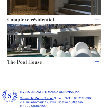
Complexe résidentiel
The Pool House
© 2026 CERAMICHE MARCA CORONA S.P.A.
Ceramiche Marca Corona
S.p.a. - P.IVA: IT00628160368
Via Emilia Romagna 7, 41049 Sassuolo (MO) Italy
T: +39 0536 867200