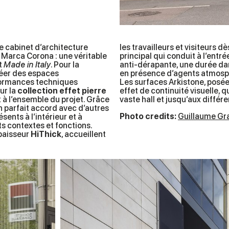
e cabinet d’architecture
les travailleurs et visiteurs 
 Marca Corona : une véritable
principal qui conduit à l’entré
t
Made in Italy
. Pour la
anti-dérapante, une durée da
réer des espaces
en présence d’agents atmosp
rformances techniques
Les surfaces Arkistone, posées
ur la
collection effet pierre
effet de continuité visuelle, 
 à l’ensemble du projet. Grâce
vaste hall et jusqu’aux différ
 en parfait accord avec d’autres
Photo credits:
Guillaume Gr
sents à l’intérieur et à
ts contextes et fonctions.
épaisseur
HiThick
, accueillent