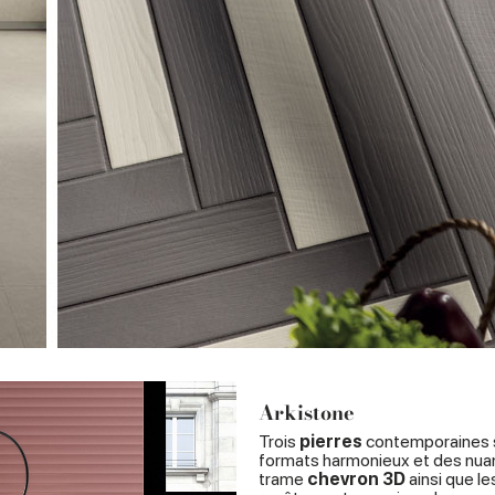
Arkistone
Trois
pierres
contemporaines s
formats harmonieux et des nua
trame
chevron 3D
ainsi que l