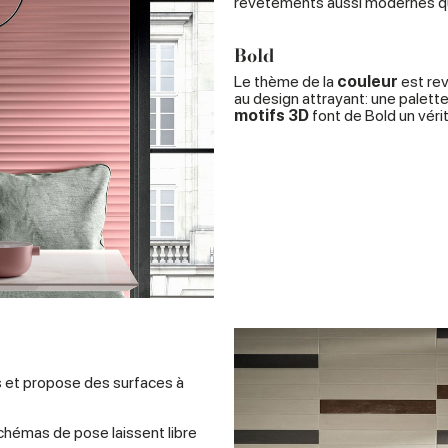
revêtements aussi modernes qu
Bold
Le thème de la
couleur
est rev
au design attrayant: une palett
motifs 3D
font de Bold un véri
s et propose des surfaces à
 schémas de pose laissent libre