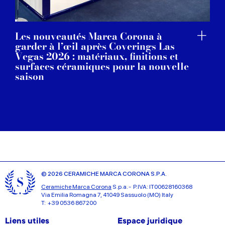
Les nouveautés Marca Corona à
garder à l’œil après Coverings Las
Vegas 2026 : matériaux, finitions et
surfaces céramiques pour la nouvelle
saison
© 2026 CERAMICHE MARCA CORONA S.P.A.
Ceramiche Marca Corona
S.p.a. - P.IVA: IT00628160368
Via Emilia Romagna 7, 41049 Sassuolo (MO) Italy
T: +39 0536 867200
Liens utiles
Espace juridique