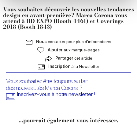
We use cookies to personalise content and ads, to
Vous souhaitez découvrir les nouvelles tendances
provide social media features and to analyse our traffic.
design en avant-première? Marca Corona vous
We also share information about your use of our site with
attend à
HD EXPO (Booth 4461) et Coverings
our social media, advertising and analytics partners who
2018 (Booth 1843)
may combine it with other information that you’ve
provided to them or that they’ve collected from your use
Nous
contacter pour plus d'informations
of their services.
Ajouter
aux marque-pages
Partager
cet article
Inscription
à la Newsletter
Vous souhaitez être toujours au fait
des nouveautés Marca Corona ?
Inscrivez-vous à notre newsletter !
...pourrait également vous intéresser.