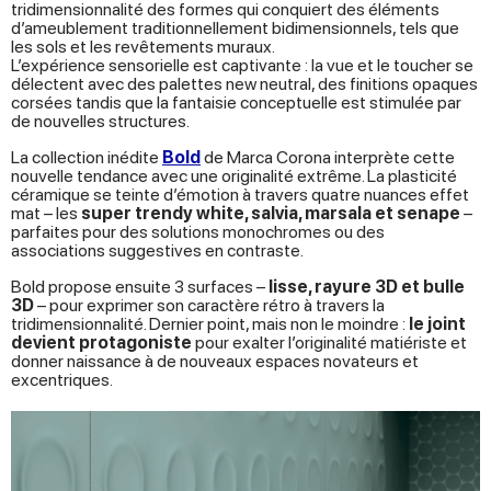
tridimensionnalité des formes qui conquiert des éléments
d’ameublement traditionnellement bidimensionnels, tels que
les sols et les revêtements muraux.
L’expérience sensorielle est captivante : la vue et le toucher se
délectent avec des palettes new neutral, des finitions opaques
corsées tandis que la fantaisie conceptuelle est stimulée par
de nouvelles structures.
La collection inédite
Bold
de Marca Corona interprète cette
nouvelle tendance avec une originalité extrême. La plasticité
céramique se teinte d’émotion à travers quatre nuances effet
mat – les
super trendy white, salvia, marsala et senape
–
parfaites pour des solutions monochromes ou des
associations suggestives en contraste.
Bold propose ensuite 3 surfaces –
lisse, rayure 3D et bulle
3D
– pour exprimer son caractère rétro à travers la
tridimensionnalité. Dernier point, mais non le moindre :
le joint
devient protagoniste
pour exalter l’originalité matiériste et
donner naissance à de nouveaux espaces novateurs et
excentriques.