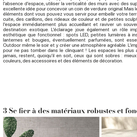
l’absence d’espace, utiliser la verticalité des murs avec des s
excellente idée pour concevoir un coin de verdure original. Mais 
éléments dont vous pouvez vous servir pour embellir votre terr
cuite, des carillons, des rideaux de couleur et de petites scul
l’espace immédiatement plus accueillant et raviver un souve
destination exotique. L’éclairage joue également un rôle im
esthétique que fonctionnel : spots LED, petites lumières à ins
lanternes et bougies, éventuellement parfumées, sont esse
Outdoor même le soir et y créer une atmosphère agréable. L’im
pour ne pas tomber dans le clinquant ! Les espaces les plus 
jamais, restent, quoiqu’il en soit, ceux qui sont sobres : mi
couleurs, des accessoires et des éléments de décoration.
3 Se fier à des matériaux robustes et fon