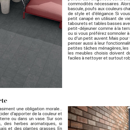
commodités nécessaires. Alors,
bascule, poufs aux couleurs ch
de style et d’élégance. Si vo
petit canapé en utilisant de v
tabourets et tables basses avec
petit-déjeuner comme à la terra
ou si vous préférez somnoler à 
ou d’un petit auvent. Mais pour 
penser aussi à leur fonctionnal
petites tâches ménagères, les e
les meubles choisis doivent
faciles à nettoyer et surtout ro
rte
asiment une obligation morale...
der d’apporter de la couleur et
 terre ou dans un vase. Sur son
, des herbes aromatiques, si
aïs et des plantes grasses. En