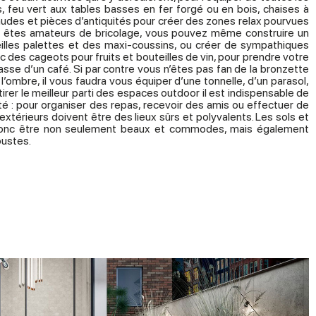
 feu vert aux tables basses en fer forgé ou en bois, chaises à
audes et pièces d’antiquités pour créer des zones relax pourvues
us êtes amateurs de bricolage, vous pouvez même construire un
ieilles palettes et des maxi-coussins, ou créer de sympathiques
 des cageots pour fruits et bouteilles de vin, pour prendre votre
sse d’un café. Si par contre vous n’êtes pas fan de la bronzette
l’ombre, il vous faudra vous équiper d’une tonnelle, d’un parasol,
tirer le meilleur parti des espaces outdoor il est indispensable de
ité : pour organiser des repas, recevoir des amis ou effectuer de
xtérieurs doivent être des lieux sûrs et polyvalents. Les sols et
 donc être non seulement beaux et commodes, mais également
bustes.