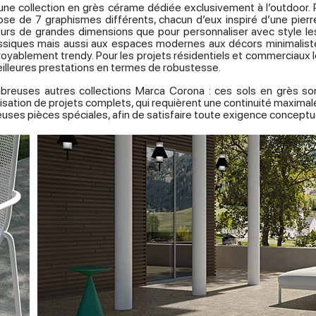
ne collection en grès cérame dédiée exclusivement à l’outdoor. 
ose de 7 graphismes différents, chacun d’eux inspiré d’une pierre
eurs de grandes dimensions que pour personnaliser avec style les 
lassiques mais aussi aux espaces modernes aux décors minimalist
royablement trendy. Pour les projets résidentiels et commerciaux l
meilleures prestations en termes de robustesse.
ses autres collections Marca Corona : ces sols en grès sont c
sation de projets complets, qui requièrent une continuité maximale e
uses pièces spéciales, afin de satisfaire toute exigence conceptue