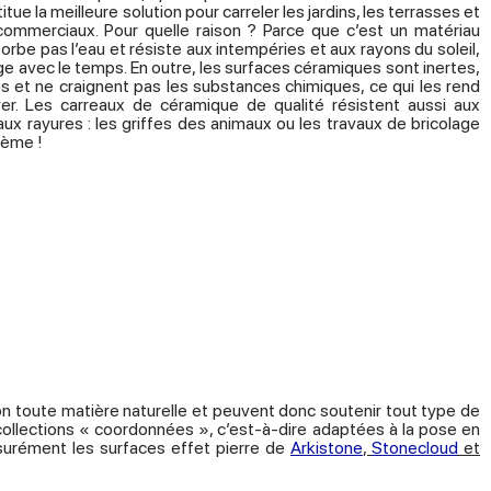
ue la meilleure solution pour carreler les jardins, les terrasses et
 commerciaux. Pour quelle raison ? Parce que c’est un matériau
bsorbe pas l’eau et résiste aux intempéries et aux rayons du soleil,
e avec le temps. En outre, les surfaces céramiques sont inertes,
es et ne craignent pas les substances chimiques, ce qui les rend
er. Les carreaux de céramique de qualité résistent aussi aux
ux rayures : les griffes des animaux ou les travaux de bricolage
lème !
ion toute matière naturelle et peuvent donc soutenir tout type de
ollections « coordonnées », c’est-à-dire adaptées à la pose en
assurément les surfaces effet pierre de
Arkistone
,
Stonecloud
et