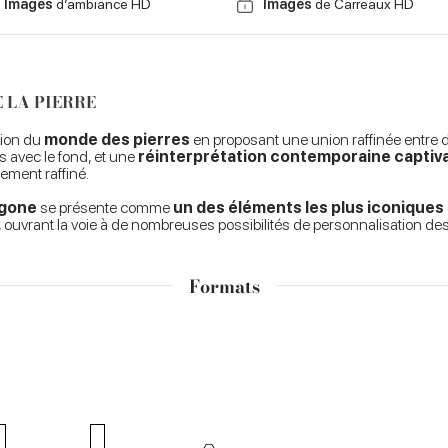
Images
d’ambiance HD
Images
de Carreaux HD
 LA PIERRE
tion du
monde des pierres
en proposant une union raffinée entre 
s avec le fond, et une
réinterprétation contemporaine captiv
ement raffiné.
gone
se présente comme
un des éléments les plus iconiques
es, ouvrant la voie à de nombreuses possibilités de personnalisation d
Formats