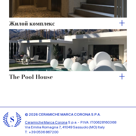
Жилой комплекс
The Pool House
© 2026 CERAMICHE MARCA CORONA S.P.A.
Ceramiche Marca Corona
S.p.a. - P.IVA: IT00628160368
Via Emilia Romagna 7, 41049 Sassuolo (MO) Italy
T: +39 0536 867200