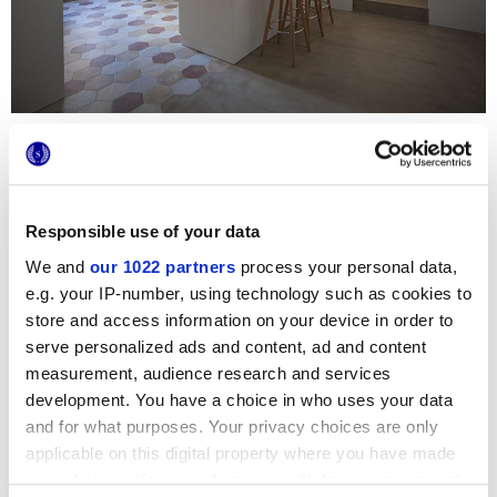
Эта квартира, недавно реконструированная, с
захватывающим видом на церковь Сан-Джоакино и на
весь городок Челье-Мессапика, сочетает в себе
суровость древних стен и каменных сводов с
элегантностью современных сочетаний разных
Responsible use of your data
материй. Бесспорно, главным местом дома является
кухня, где серия Terra использована как для напольного
We and
our 1022 partners
process your personal data,
покрытия, так и для настенной облицовки:
e.g. your IP-number, using technology such as cookies to
шестиугольные плитки Marca Corona образуют ковер в
мягких обволакивающих тонах и прекрасно сочетаются
store and access information on your device in order to
с цементом, деревом и белоснежным камнем, которые
serve personalized ads and content, ad and content
использованы в остальной части дома.
measurement, audience research and services
development. You have a choice in who uses your data
and for what purposes. Your privacy choices are only
applicable on this digital property where you have made
your choices. You can change or withdraw your consent