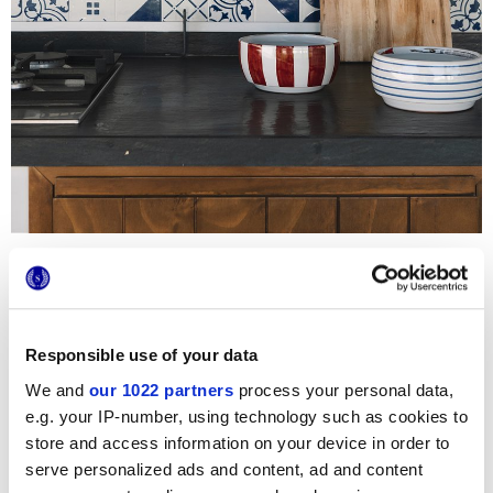
Средиземноморский дух, атмосфера минимал-шик: вот
креативный союз, который послужил вдохновением для
студии «400gon» в проекте реставрации частного
дома, расположенного в нескольких шагах от моря.
Плитка мелкого формата Maiolica из керамогранита в
Responsible use of your data
решительных тонах и с привлекательной глазуровкой
была выбрана, чтобы придать динамику и характер
We and
our 1022 partners
process your personal data,
наружной кухне, зоне кухонного фартука и всей
e.g. your IP-number, using technology such as cookies to
кухонной мебели. Оригинальная геометрическая
графика, в белых и синих тонах, обрамлена фоном из
store and access information on your device in order to
плитки Maiolica в варианте «total white» и приятно
serve personalized ads and content, ad and content
контрастирует с корпусной мебелью из темного