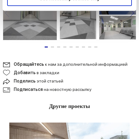
and set your preferences in the
details section
.
We use cookies to personalise content and ads, to
provide social media features and to analyse our traffic.
We also share information about your use of our site with
our social media, advertising and analytics partners who
may combine it with other information that you’ve
provided to them or that they’ve collected from your use
of their services.
Обращайтесь
к нам за дополнительной информацией
Добавить
в закладки
Поделись
этой статьей
Подписаться
на новостную рассылку
Другие проекты