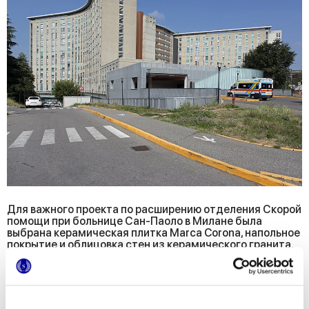
Для важного проекта по расширению отделения Скорой
помощи при больнице Сан-Паоло в Милане была
выбрана керамическая плитка Marca Corona, напольное
покрытие и облицовка стен из керамического гранита,
который обеспечивает максимальную безопасность,
гигиену, прочность и практичность уборки. Новое
больничное крыло было спроектировано исходя из
принципов максимального комфорта, простоты
ориентации и безопасности пациентов.