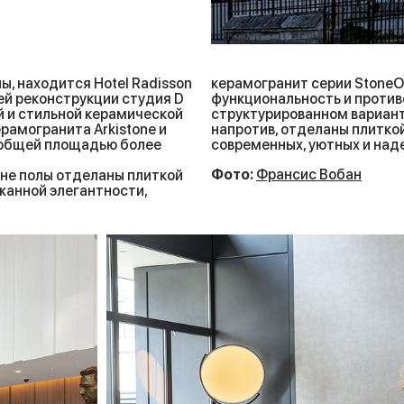
ы, находится Hotel Radisson
керамогранит серии Stone
ей реконструкции студия D
функциональность и против
ой и стильной керамической
структурированном вариант
ерамогранита Arkistone и
напротив, отделаны плитко
, общей площадью более
современных, уютных и на
Фото:
Франсис Вобан
оне полы отделаны плиткой
жанной элегантности,