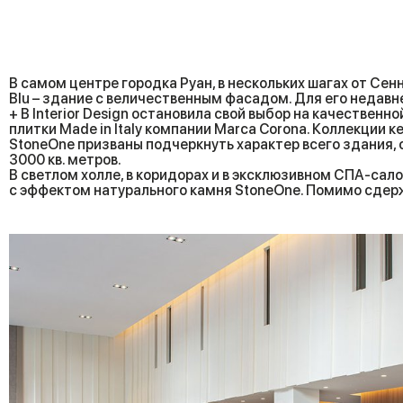
В самом центре городка Руан, в нескольких шагах от Сенн
Blu – здание с величественным фасадом. Для его недавн
+ B Interior Design остановила свой выбор на качественн
плитки Made in Italy компании Marca Corona. Коллекции к
StoneOne призваны подчеркнуть характер всего здания
3000 кв. метров.
В светлом холле, в коридорах и в эксклюзивном СПА-сал
с эффектом натурального камня StoneOne. Помимо сдер