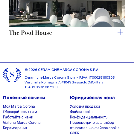
The Pool House
© 2026 CERAMICHE MARCA CORONA S.P.A.
Ceramiche Marca Corona
S.p.a. - P.IVA: IT00628160368
Via Emilia Romagna 7, 41049 Sassuolo (MO) Italy
T: +39 0536 867200
Полезные ссылки
Юридическая зона
Моя Marca Corona
Условия продажи
Обращайтесь к нам
Файлы cookie
Работайте с нами
Конфиденциальность
Galleria Marca Corona
Пересмотрите ваш выбор
Керамогранит
относительно файлов cookie
GDPR