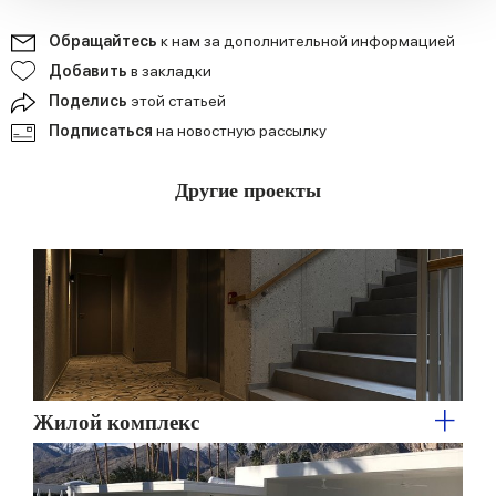
We also share information about your use of our site with
Обращайтесь
к нам за дополнительной информацией
our social media, advertising and analytics partners who
may combine it with other information that you’ve
Добавить
в закладки
provided to them or that they’ve collected from your use
Поделись
этой статьей
of their services.
Подписаться
на новостную рассылку
Другие проекты
Жилой комплекс