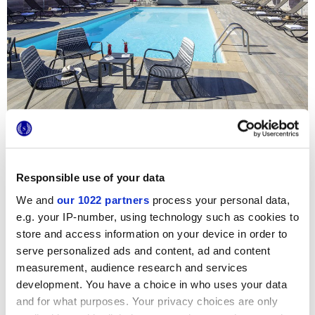
Для своего нового отеля, построенного в центре Ниццы,
Responsible use of your data
знаменитая гостиничная сеть AccorHotels выбрала
коллекцию плитки с эффектом дерева Restyle в
We and
our 1022 partners
process your personal data,
приятных тонах Beige и варианте с толщиной 20 мм.
Для облицовки панорамной террасы, на которой
e.g. your IP-number, using technology such as cookies to
расположены бассейн и роскошный лаунж-бар, была
store and access information on your device in order to
выбрана плитка в утолщенном варианте с
противоскользящим эффектом Grip, обеспечивающая
serve personalized ads and content, ad and content
максимальную прочность и безопасность для внешних
measurement, audience research and services
пространств и зоны бассейна!
development. You have a choice in who uses your data
and for what purposes. Your privacy choices are only