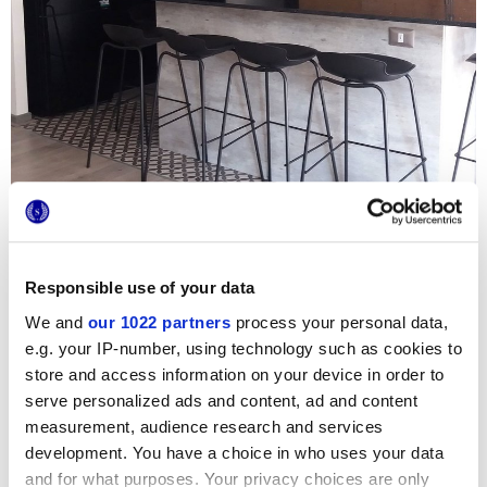
Responsible use of your data
We and
our 1022 partners
process your personal data,
Для реконструкции этой квартиры в Сантьяго студия
e.g. your IP-number, using technology such as cookies to
Norte Arquitectos выбрала плитку «cementine» 20x20
store and access information on your device in order to
коллекции Terra, в элегантном холодном сером
варианте. Декор Astro был использован для создания
serve personalized ads and content, ad and content
оригинального декоративного ковра: сочетание с
measurement, audience research and services
полами из неотделанного цемента и цветными обоями
development. You have a choice in who uses your data
создает приятный эффект смешения фактур,
подчеркивающий индустриальный стиль зоны кухни.
and for what purposes. Your privacy choices are only