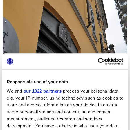
Responsible use of your data
We and
our 1022 partners
process your personal data,
e.g. your IP-number, using technology such as cookies to
Для украшения интерьера кафе под названием «Café
store and access information on your device in order to
Gorille», расположенного в самом центре Милана, была
использована цементная плитка «cementine» из серии
serve personalized ads and content, ad and content
Terra. Плитку мелкого шестигранного и квадратного
measurement, audience research and services
форматов украшают холодные пыльные тона и
development. You have a choice in who uses your data
оригинальный декор, которые придают обеденному