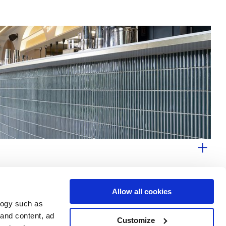
Allow all cookies
logy such as
Услуги
Следуйте за нами в
 and content, ad
Customize