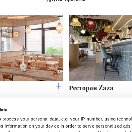
Ресторан Zaza
data
s
process your personal data, e.g. your IP-number, using techno
Полезные ссылки
Юридическая зона
s information on your device in order to serve personalized ads