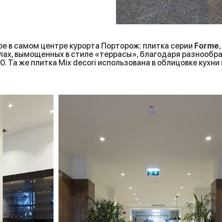
е в самом центре курорта Порторож: плитка серии
Forme
алах, вымощенных в стиле «террасы», благодаря разнообр
 Та же плитка Mix decori использована в облицовке кухни 