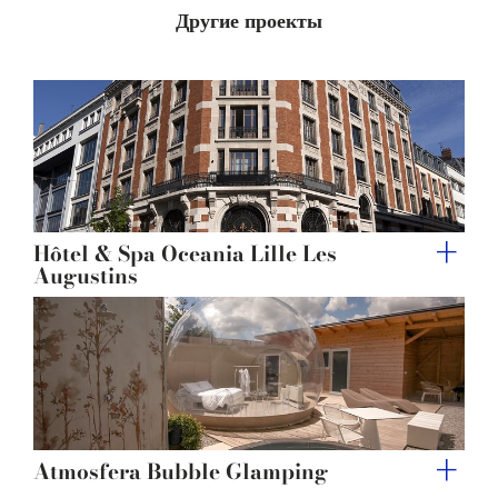
Другие проекты
provided to them or that they’ve collected from your use
of their services.
Hôtel & Spa Oceania Lille Les
Augustins
Atmosfera Bubble Glamping