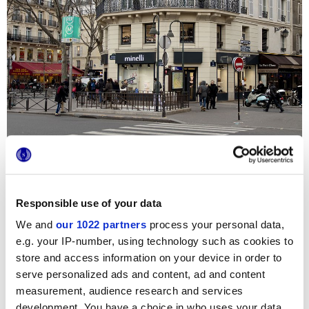
Responsible use of your data
We and
our 1022 partners
process your personal data,
Эксцентричный отель в самом центре Парижа - шедевр
e.g. your IP-number, using technology such as cookies to
элегантности, где цветовое решение становится
отличительной чертой каждого номер-люкс благодаря
store and access information on your device in order to
облицовке в ультра-гламурном стиле. Плитка
Deluxe
serve personalized ads and content, ad and content
вносит свою лепту в интерьер ванных комнат в номерах:
поверхности облицованы под мрамор, как на полу,
measurement, audience research and services
выложенном плиткой форматом 30x60 и изысканными
development. You have a choice in who uses your data