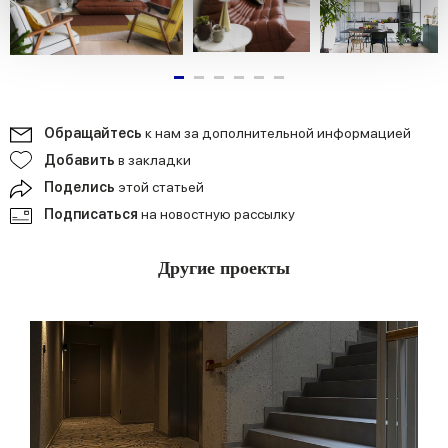
We use cookies to personalise content and ads, to
provide social media features and to analyse our traffic.
We also share information about your use of our site with
our social media, advertising and analytics partners who
may combine it with other information that you’ve
Обращайтесь
к нам за дополнительной информацией
provided to them or that they’ve collected from your use
of their services.
Добавить
в закладки
Поделись
этой статьей
Подписаться
на новостную рассылку
Другие проекты