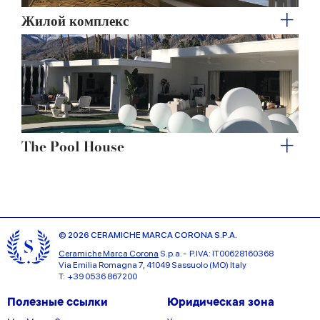
Жилой комплекс
The Pool House
© 2026 CERAMICHE MARCA CORONA S.P.A.
Ceramiche Marca Corona
S.p.a. - P.IVA: IT00628160368
Via Emilia Romagna 7, 41049 Sassuolo (MO) Italy
T: +39 0536 867200
Полезные ссылки
Юридическая зона