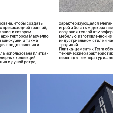
рована, чтобы создать
характеризующаяся элеган
 с превосходной граппой,
игрой и богатым декорати
дание, в котором
создания теплой атмосфер
но архитектором Марчелло
мебелью, изготовленной из
винокурни, а также
индустриальном стиле и на
для представления и
традиций.
Плитка-цементик Terra об
ыла использована плитка-
технические характеристик
улярных коллекций
перепады температур и... н
ция с душой ретро,