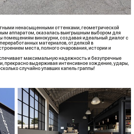
тными ненасыщенными оттенками, геометрической
вным аппаратом, оказалась выигрышным выбором для
ы помещениям винокурни, создавая идеальный диалог с
 переработанных материалов, отделкой в
строением места, полного очарования, истории и
еспечивает максимальную надежность и безупречные
и, прекрасно выдерживая интенсивное хождение, удары,
есколько случайно упавших капель граппы!