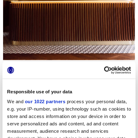
В самом сердце ночной жизни Милана расположено это
заведение, способное выделиться из массы и удивить:
это Dhole, путешествие в смешение восточной и
западной культур, шедевр гастрономии и искусства
создания коктейлей. Его двойственная натура
Responsible use of your data
отражается в предметах обстановки, в которых
We and
our 1022 partners
process your personal data,
смешиваются экзотический рисунок обоев с
решительными геометрическими формами
e.g. your IP-number, using technology such as cookies to
«cementine»
Forme
, плитки из керамогранита от Marca
store and access information on your device in order to
Corona. Металлические включения в паркет и
декорированные подмостки, обрамляющие зал,
serve personalized ads and content, ad and content
контрастируют с теплыми тонами предметов
measurement, audience research and services
обстановки, образуя модный и эксклюзивный интерьер,