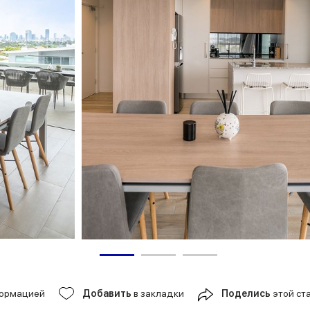
формацией
Добавить
в закладки
Поделись
этой ст