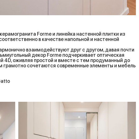
 керамогранита Forme и линейка настенной плитки из
 соответственно в качестве напольной и настенной
гармонично взаимодействуют друг с другом, давая почти
сьмиугольный декор Forme подчеркивает оптическая
й 4D, оживляя простой и вместе с тем продуманный до
ом грамотно сочетаются современные элементы и мебель
Gatto