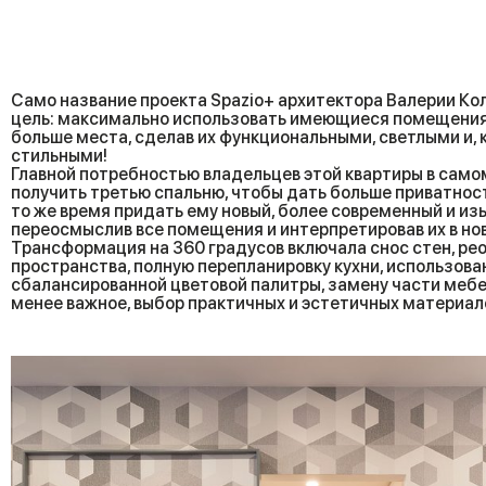
Само название проекта Spazio+ архитектора Валерии Ко
цель: максимально использовать имеющиеся помещения 
больше места, сделав их функциональными, светлыми и, 
стильными!
Главной потребностью владельцев этой квартиры в сам
получить третью спальню, чтобы дать больше приватност
то же время придать ему новый, более современный и из
переосмыслив все помещения и интерпретировав их в но
Трансформация на 360 градусов включала снос стен, р
пространства, полную перепланировку кухни, использова
сбалансированной цветовой палитры, замену части мебел
менее важное, выбор практичных и эстетичных материал