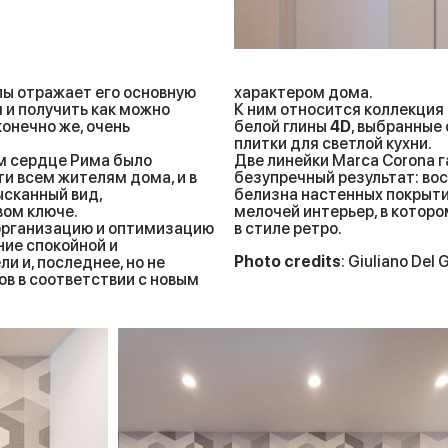
лы отражает его основную
характером дома.
и получить как можно
К ним относится коллекция
конечно же, очень
белой глины
4D
, выбранные
плитки для светлой кухни.
ом сердце Рима было
Две линейки Marca Corona 
и всем жителям дома, и в
безупречный результат: во
ысканный вид,
белизна настенных покрыти
вом ключе.
мелочей интерьер, в котор
еорганизацию и оптимизацию
в стиле ретро.
ние спокойной и
Photo credits
: Giuliano Del 
и и, последнее, но не
ов в соответствии с новым