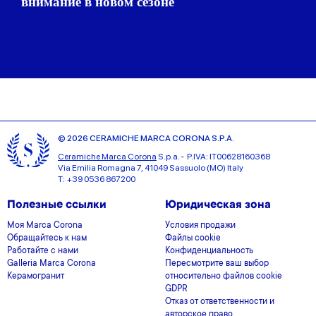
внимание в новом сезоне
© 2026 CERAMICHE MARCA CORONA S.P.A.
Ceramiche Marca Corona
S.p.a. - P.IVA: IT00628160368
Via Emilia Romagna 7, 41049 Sassuolo (MO) Italy
T: +39 0536 867200
Полезные ссылки
Юридическая зона
Моя Marca Corona
Условия продажи
Обращайтесь к нам
Файлы cookie
Работайте с нами
Конфиденциальность
Galleria Marca Corona
Пересмотрите ваш выбор
Керамогранит
относительно файлов cookie
GDPR
Отказ от ответственности и
авторское право