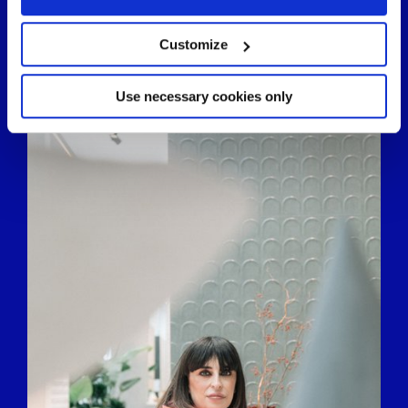
плитки.
Collect information about your geographical
location which can be accurate to within several
meters
Customize
Identify your device by actively scanning it for
specific characteristics (fingerprinting)
Find out more about how your personal data is processed
Use necessary cookies only
and set your preferences in the
details section
.
We use cookies to personalise content and ads, to
provide social media features and to analyse our traffic.
We also share information about your use of our site with
our social media, advertising and analytics partners who
may combine it with other information that you’ve
provided to them or that they’ve collected from your use
of their services.