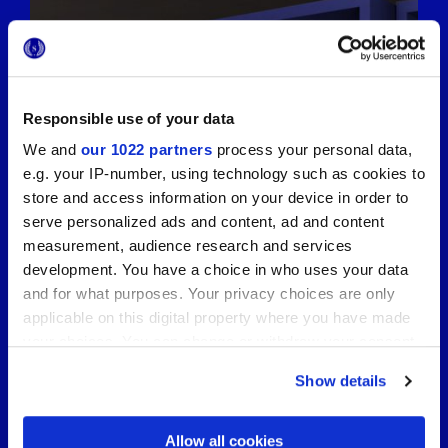
Responsible use of your data
We and
our 1022 partners
process your personal data,
e.g. your IP-number, using technology such as cookies to
store and access information on your device in order to
serve personalized ads and content, ad and content
measurement, audience research and services
development. You have a choice in who uses your data
and for what purposes. Your privacy choices are only
applicable on this digital property where you have made
your choices. You can change or withdraw your consent
any time from the Cookie Declaration or by clicking on
Show details
the Privacy trigger icon.
Навстречу выставке Cersaie 2026 с
Marca Corona: превью, концепции и
анонсы с выставки керамической
If you allow, we would also like to:
Allow all cookies