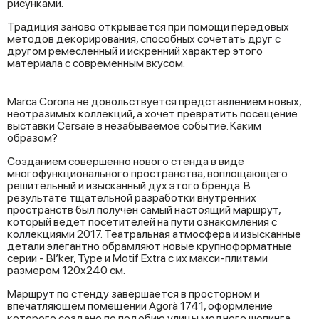
рисунками.
Традиция заново открывается при помощи передовых
методов декорирования, способных сочетать друг с
другом ремесленный и искренний характер этого
материала с современным вкусом.
Marca Corona не довольствуется представлением новых,
неотразимых коллекций, а хочет превратить посещение
выставки Cersaie в незабываемое событие. Каким
образом?
Созданием совершенно нового стенда в виде
многофункционального пространства, воплощающего
решительный и изысканный дух этого бренда. В
результате тщательной разработки внутренних
пространств был получен самый настоящий маршрут,
который ведет посетителей на пути ознакомления с
коллекциями 2017. Театральная атмосфера и изысканные
детали элегантно обрамляют новые крупноформатные
серии - Bl’ker, Type и Motif Extrа с их макси-плитами
размером 120x240 см.
Маршрут по стенду завершается в просторном и
впечатляющем помещении Agorà 1741, оформление
которого создано по подобию улицы модного шопинга