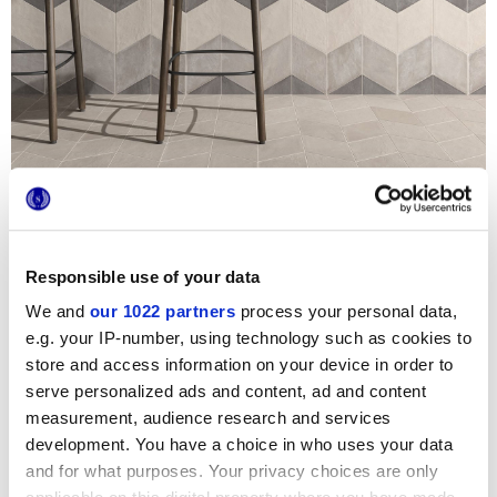
Гармоничное сочетание коллекций, столь далеких друг от
друга по внешнему виду, характеру и формату, было
побуждающим вызовом для Marca Corona, который
Responsible use of your data
потребовал кропотливой разработки интерьеров,
оттенков и освещения.
We and
our 1022 partners
process your personal data,
Кроме того, для обеспечения эстетической
e.g. your IP-number, using technology such as cookies to
согласованности на стенде было принято решение
использовать в качестве соединительного звена между
store and access information on your device in order to
разными помещениями элегантный фоновый цвет, столь
serve personalized ads and content, ad and content
дорогой для Marca Corona. Что это за цвет? Зайдите к нам
measurement, audience research and services
на стенд B2-C1 (павильон 18) и вы увидите его!
development. You have a choice in who uses your data
Но это еще не все сюрпризы! В этом году, чтобы
and for what purposes. Your privacy choices are only
посещение выставки Cersaie стало более веселым и
интерактивным, Marca Corona объявила