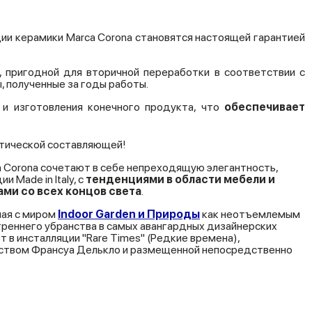
ции керамики Marca Corona становятся настоящей гарантией
, пригодной для вторичной переработки в соответствии с
 полученные за годы работы.
я и изготовления конечного продукта, что
обеспечивает
етической составляющей!
a Corona сочетают в себе непреходящую элегантность,
 Made in Italy, с
тенденциями
в
области
мебели
и
ами
со
всех
концов
света
.
ная с миром
Indoor Garden и Природы
как неотъемлемым
треннего убранства в самых авангардных дизайнерских
т в инсталляции "Rare Times" (Редкие времена),
дством Франсуа Делькло и размещенной непосредственно