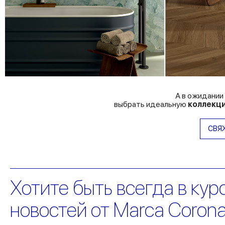
А в ожидании
выбрать идеальную
коллекц
СВЯ
Хотите быть всегда в кур
новостей от Marca Coron