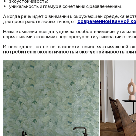
экоустойчивость;
уникальность и гламур в сочетании с развлечением.
А когда речь идет о внимании к окружающей среде, качест
для пространств любых типов, от
современной ванной к
Наша компания всегда уделяла особое внимание утилизац
нормативами, экономии энергоресурсов и утилизации сточн
И последнее, но не по важности: поиск максимальной эк
потребителю
экологичность
и
эко-
устойчивость
пли