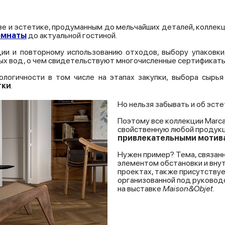
ве и эстетике, продуманным до мельчайших деталей, коллек
омнаты
до актуальной гостиной.
ии и повторному использованию отходов, выбору упаковки
ых вод, о чем свидетельствуют многочисленные сертификаты,
ологичности в том числе на этапах закупки, выбора сырь
тки
.
Но нельзя забывать и об эст
Поэтому все коллекции Marc
свойственную любой продукции
привлекательными
мотив
Нужен пример? Тема, связан
элементом обстановки и вну
проектах, также присутствуе
организованной под руково
на выставке
Maison&Objet
.