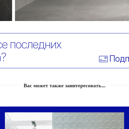
се последних
a?
Подп
Вас может также заинтересовать…