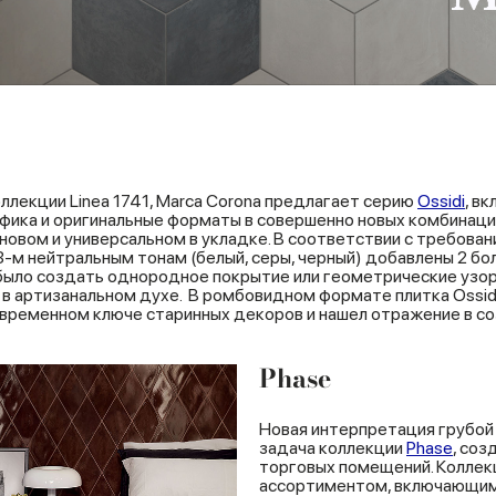
ллекции Linea 1741, Marca Corona предлагает серию
Ossidi
, в
фика и оригинальные форматы в совершенно новых комбинация
овом и универсальном в укладке. В соответствии с требован
-м нейтральным тонам (белый, серы, черный) добавлены 2 бо
 было создать однородное покрытие или геометрические узо
 артизанальном духе. В ромбовидном формате плитка Ossidi
овременном ключе старинных декоров и нашел отражение в с
Phase
Новая интерпретация грубой 
задача коллекции
Phase
, соз
торговых помещений. Коллек
ассортиментом, включающим 5 