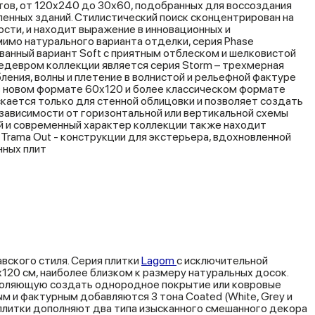
в, от 120x240 до 30x60, подобранных для воссоздания
нных зданий. Стилистический поиск сконцентрирован на
сти, и находит выражение в инновационных и
имо натурального варианта отделки, серия Phase
ванный вариант Soft с приятным отблеском и шелковистой
едевром коллекции является серия Storm – трехмерная
ления, волны и плетение в волнистой и рельефной фактуре
в новом формате 60x120 и более классическом формате
скается только для стенной облицовки и позволяет создать
зависимости от горизонтальной или вертикальной схемы
й и современный характер коллекции также находит
Trama Out - конструкции для экстерьера, вдохновленной
нных плит
вского стиля. Серия плитки
Lagom
с исключительной
120 см, наиболее близком к размеру натуральных досок.
зволяющую создать однородное покрытие или ковровые
ым и фактурным добавляются 3 тона Coated (White, Grey и
 плитки дополняют два типа изысканного смешанного декора