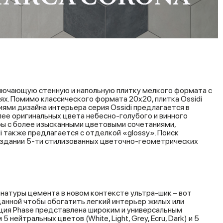
ключающую стенную и напольную плитку мелкого формата с
х. Помимо классического формата 20x20, плитка Ossidi
иями дизайна интерьера серия Ossidi предлагается в
лее оригинальных цвета небесно-голубого и винного
ры с более изысканными цветовыми сочетаниями,
 также предлагается с отделкой «glossy». Поиск
оздании 5-ти стилизованных цветочно-геометрических
натуры цемента в новом контексте ультра-шик – вот
данной чтобы обогатить легкий интерьер жилых или
ция Phase представлена широким и универсальным
нейтральных цветов (White, Light, Grey, Ecru, Dark) и 5