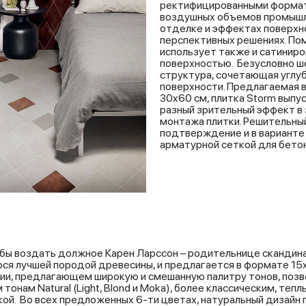
ректифицированными формато
воздушных объемов промышле
отделке и эффектах поверхно
перспективных решениях. Пом
использует также и сатиниро
поверхностью. Безусловно ш
структура, сочетающая углуб
поверхности. Предлагаемая 
30x60 см, плитка Storm выпу
разный зрительный эффект в 
монтажа плитки. Решительны
подтверждение и в варианте 
арматурной сеткой для бето
обы воздать должное Карен Ларссон – родительнице скандина
ся лучшей породой древесины, и предлагается в формате 15x
нии, предлагающем широкую и смешанную палитру тонов, по
онам Natural (Light, Blond и Moka), более классическим, тепл
икой. Во всех предложенных 6-ти цветах, натуральный дизайн