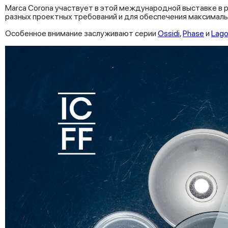
Marca Corona участвует в этой международной выставке в 
разных проектных требований и для обеспечения максималь
Особенное внимание заслуживают серии
Ossidi
,
Phase
и
Lag