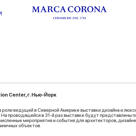
И
tion Center, г. Нью-Йорк
 роли ведущей в Северной Америке выставки дизайна и люкс
 На проводящейся в 31-й раз выставке будут представлены 
численные мероприятия и события для архитекторов, дизайн
тиничных объектов.