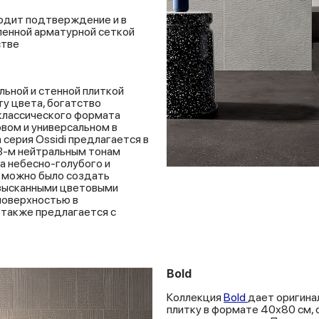
одит подтверждение и в
вленной арматурной сеткой
стве
льной и стенной плиткой
ту цвета, богатство
 классического формата
овом и универсальном в
 серия Ossidi предлагается в
 3-м нейтральным тонам
та небесно-голубого и
ы можно было создать
изысканными цветовыми
поверхностью в
 также предлагается с
Bold
Коллекция
Bold
дает оригина
плитку в формате 40х80 см, 