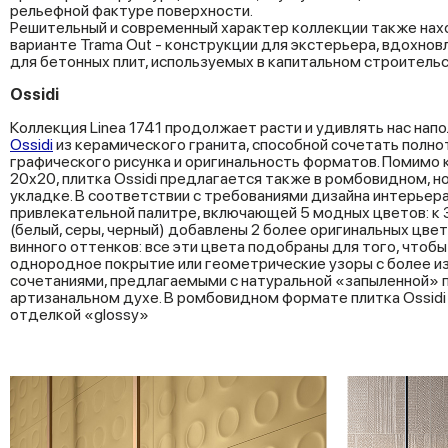
рельефной фактуре поверхности.
Решительный и современный характер коллекции также нах
варианте Trama Out - конструкции для экстерьера, вдохно
для бетонных плит, используемых в капитальном строитель
Ossidi
Коллекция Linea 1741 продолжает расти и удивлять нас напо
Ossidi
из керамического гранита, способной сочетать полно
графического рисунка и оригинальность форматов. Помимо
20x20, плитка Ossidi предлагается также в ромбовидном, н
укладке. В соответствии с требованиями дизайна интерьера
привлекательной палитре, включающей 5 модных цветов: к
(белый, серы, черный) добавлены 2 более оригинальных цве
винного оттенков: все эти цвета подобраны для того, чтоб
однородное покрытие или геометрические узоры с более 
сочетаниями, предлагаемыми с натуральной «запыленной» 
артизанальном духе. В ромбовидном формате плитка Ossidi
отделкой «glossy»