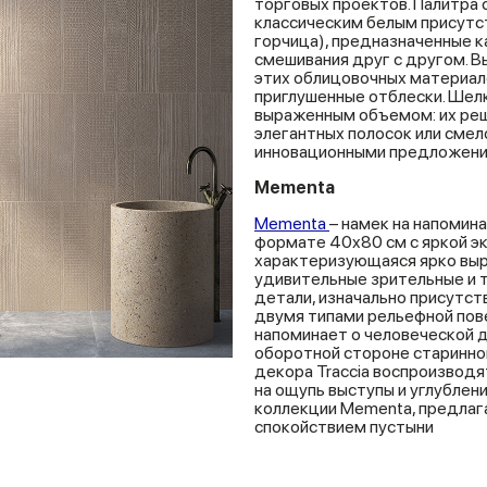
торговых проектов. Палитра 
классическим белым присутст
горчица), предназначенные к
смешивания друг с другом. 
этих облицовочных материал
приглушенные отблески. Шел
выраженным объемом: их реш
элегантных полосок или смел
инновационными предложени
Mementa
Mementa
– намек на напомина
формате 40x80 см с яркой эк
характеризующаяся ярко выр
удивительные зрительные и 
детали, изначально присутс
двумя типами рельефной пов
напоминает о человеческой 
оборотной стороне старинной
декора Traccia воспроизводя
на ощупь выступы и углубле
коллекции Mementa, предлага
спокойствием пустыни