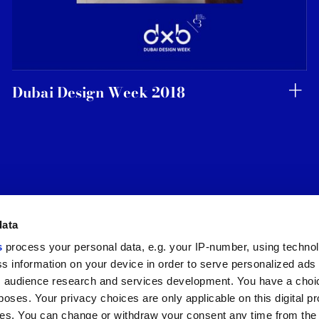
Dubai Design Week 2018
data
s
process your personal data, e.g. your IP-number, using techno
Полезные ссылки
Юридическая зона
s information on your device in order to serve personalized ads
 audience research and services development. You have a choi
Моя Marca Corona
Условия продажи
Обращайтесь к нам
Файлы cookie
poses. Your privacy choices are only applicable on this digital p
Работайте с нами
Конфиденциальность
s. You can change or withdraw your consent any time from the