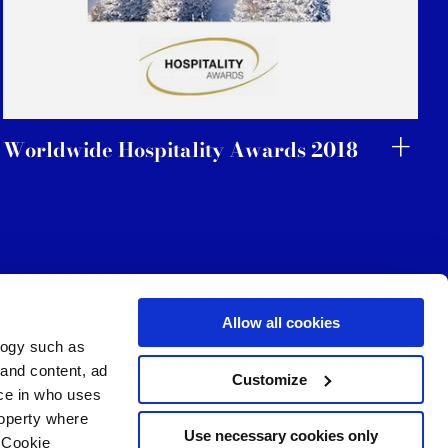
Worldwide Hospitality Awards 2018
Allow all cookies
logy such as
Услуги
Следуйте за нами в
 and content, ad
Customize
ce in who uses
Зона загрузки
Территория профессионалов
roperty where
Use necessary cookies only
 Cookie