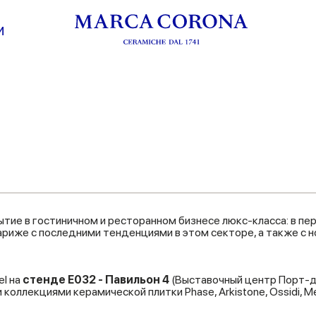
И
ытие в гостиничном и ресторанном бизнесе люкс-класса: в пер
ариже с последними тенденциями в этом секторе, а также с 
el на
стенде E032 - Павильон 4
(Выставочный центр Порт-де
 коллекциями керамической плитки Phase, Arkistone, Ossidi, 