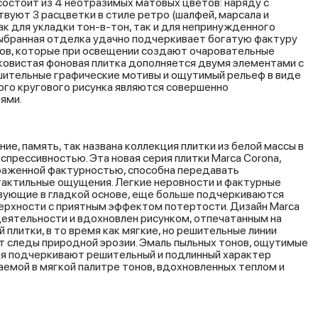
состоит из 4 неотразимых матовых цветов: наряду с
вуют 3 расцветки в стиле ретро (шалфей, марсала и
ак для укладки тон-в-тон, так и для непринужденного
Выбранная отделка удачно подчеркивает богатую фактуру
ов, которые при освещении создают очаровательные
ковистая фоновая плитка дополняется двумя элементами с
ительные графические мотивы и ощутимый рельеф в виде
ого кругового рисунка являются совершенно
ями.
ние, память, так названа коллекция плитки из белой массы в
спрессивностью. Эта новая серия плитки Marca Corona,
аженной фактурностью, способна передавать
тактильные ощущения. Легкие неровности и фактурные
твующие в гладкой основе, еще больше подчеркиваются
ерхности с приятным эффектом потертости. Дизайн Marca
деятельности и вдохновлен рисунком, отпечатанным на
 плитки, в то время как мягкие, но решительные линии
т следы природной эрозии. Эмаль пыльных тонов, ощутимые
ния подчеркивают решительный и подлинный характер
емой в мягкой палитре тонов, вдохновленных теплом и