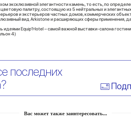
ом эксклюзивной элегантности камень, то есть, по определе
цветовую палитру, состоящую из 5 нейтральных и элегантных
терьеров и экстерьеров частных домов, коммерческих объект
люзивный вид Arkistone и расширяющих сферы применения, да
 идеями Equip’Hotel – самой важной выставки-салона гостин
ильон 4)
се последних
a?
Подп
Вас может также заинтересовать…