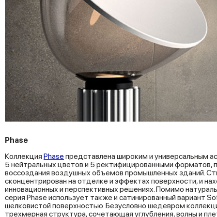
Phase
Коллекция
Phase
представлена широким и универсальным 
5 нейтральных цветов и 5 ректифицированными форматов, 
воссоздания воздушных объемов промышленных зданий. Ст
сконцентрирован на отделке и эффектах поверхности, и на
инновационных и перспективных решениях. Помимо натураль
серия Phase использует также и сатинированный вариант So
шелковистой поверхностью. Безусловно шедевром коллекци
трехмерная структура, сочетающая углубления, волны и пле