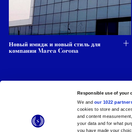
Новый имидж и новый стиль для
компании Marca Corona
Responsible use of your 
We and
our 1022 partner
© 2026 CERAMICHE MARCA CORONA S.P.A.
cookies to store and acces
Ceramiche Marca Corona
S.p.a. - P.IVA: IT00628160368
and content measurement,
Via Emilia Romagna 7, 41049 Sassuolo (MO) Italy
your data and for what pur
T: +39 0536 867200
you have made your choice