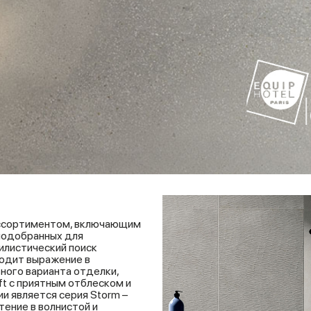
ассортиментом, включающим
подобранных для
илистический поиск
ходит выражение в
ного варианта отделки,
ft с приятным отблеском и
и является серия Storm –
тение в волнистой и