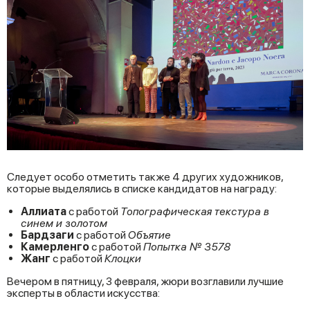
Следует особо отметить также 4 других художников,
которые выделялись в списке кандидатов на награду:
Аллиата
с работой
Топографическая текстура в
синем и золотом
Бардзаги
с работой
Объятие
Камерленго
с работой
Попытка № 3578
Жанг
с работой
Клоцки
Вечером в пятницу, 3 февраля, жюри возглавили лучшие
эксперты в области искусства: