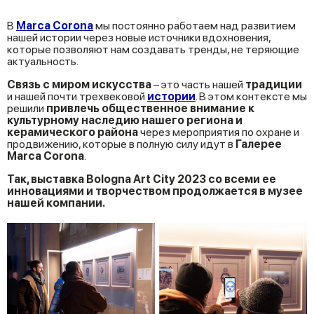
В
Marca Corona
мы постоянно работаем над развитием
нашей истории через новые источники вдохновения,
которые позволяют нам создавать тренды, не теряющие
актуальность.
Связь с миром искусства
– это часть нашей
традиции
и нашей почти трехвековой
истории
. В этом контексте мы
решили
привлечь общественное внимание к
культурному наследию нашего региона и
керамического района
через мероприятия по охране и
продвижению, которые в полную силу идут в
Галерее
Marca Corona
.
Так, выставка Bologna Art City 2023 со всеми ее
инновациями и творчеством продолжается в музее
нашей компании.