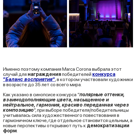
Именно поэтому компания Marca Corona выбрала этот
случай для
награждения
победителей
конкурса
”
Баланс восприятия
”
, в котором участвовали художники
в возрасте до 35 лет со всего мира.
Как указано в синопсисе конкурса “
полярные оттенки,
взаимодополняющие цвета, насыщенное и
нейтральное, гармония, красиво переданная через
композицию
”, при выборе победителя/победительницы
учитывалась сила художественного повествования в
гармоничном ключе, где отдельное становится цельным, а
новые перспективы открывают путь к
демократизации
форм
.