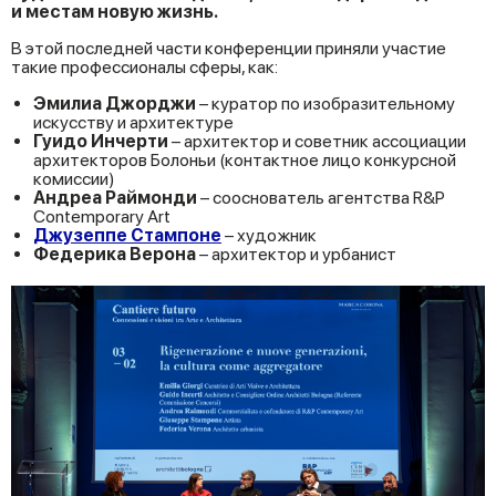
и местам новую жизнь.
В этой последней части конференции приняли участие
такие профессионалы сферы, как:
Эмилиа Джорджи
– куратор по изобразительному
искусству и архитектуре
Гуидо Инчерти
– архитектор и советник ассоциации
архитекторов Болоньи (контактное лицо конкурсной
комиссии)
Андреа Раймонди
– сооснователь агентства R&P
Contemporary Art
Джузеппе Стампоне
– художник
Федерика Верона
– архитектор и урбанист