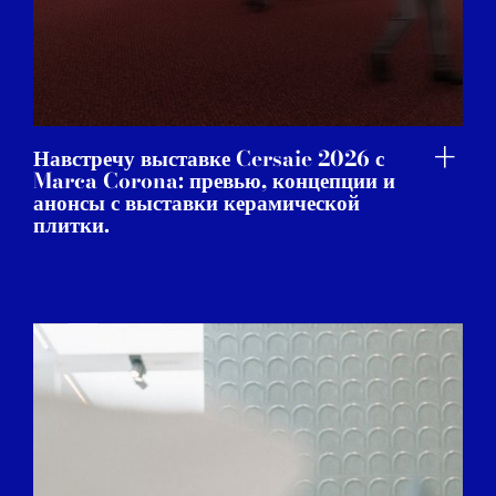
Навстречу выставке Cersaie 2026 с
Marca Corona: превью, концепции и
анонсы с выставки керамической
плитки.