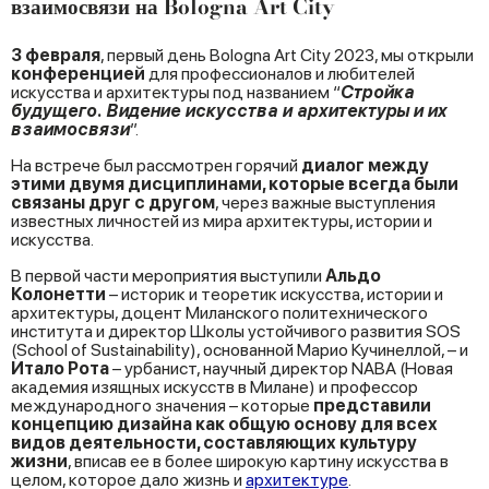
взаимосвязи на Bologna Art City
3 февраля
, первый день Bologna Art City 2023, мы открыли
конференцией
для профессионалов и любителей
искусства и архитектуры под названием “
Cтройка
будущего. Видение искусства и архитектуры и их
взаимосвязи
”.
На встрече был рассмотрен горячий
диалог между
этими двумя дисциплинами, которые всегда были
связаны друг с другом
, через важные выступления
известных личностей из мира архитектуры, истории и
искусства.
В первой части мероприятия выступили
Альдо
Колонетти
– историк и теоретик искусства, истории и
архитектуры, доцент Миланского политехнического
института и директор Школы устойчивого развития SOS
(School of Sustainability), основанной Марио Кучинеллой, – и
Итало Рота
– урбанист, научный директор NABA (Новая
академия изящных искусств в Милане) и профессор
международного значения – которые
представили
концепцию дизайна как общую основу для всех
видов деятельности, составляющих культуру
жизни
, вписав ее в более широкую картину искусства в
целом, которое дало жизнь и
архитектуре
.