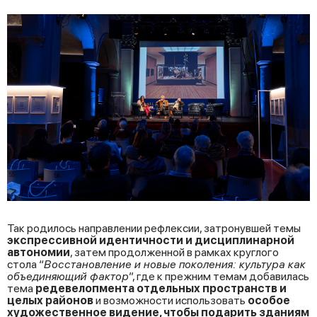
Так родилось направлении рефлексии, затронувшей темы
экспрессивной идентичности и дисциплинарной
автономии
, затем продолженной в рамках круглого
стола “
Восстановление и новые поколения: культура как
объединяющий фактор
”, где к прежним темам добавилась
тема
редевелопмента отдельных пространств и
целых районов
и возможности использовать
особое
художественное видение, чтобы подарить зданиям