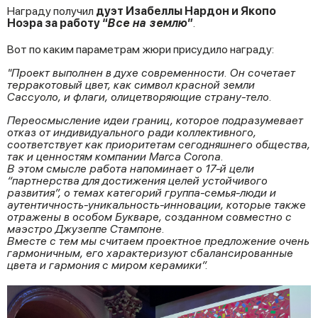
Награду получил
дуэт Изабеллы Нардон и Якопо
Ноэра за работу “
Все на землю
”
.
Вот по каким параметрам жюри присудило награду:
"Проект выполнен в духе современности. Он сочетает
терракотовый цвет, как символ красной земли
Сассуоло, и флаги, олицетворяющие страну-тело.
Переосмысление идеи границ, которое подразумевает
отказ от индивидуального ради коллективного,
соответствует как приоритетам сегодняшнего общества,
так и ценностям компании Marca Corona.
В этом смысле работа напоминает о 17-й цели
“партнерства для достижения целей устойчивого
развития”, о темах категорий группа-семья-люди и
аутентичность-уникальность-инновации, которые также
отражены в особом Букваре, созданном совместно с
маэстро Джузеппе Стампоне.
Вместе с тем мы считаем проектное предложение очень
гармоничным, его характеризуют сбалансированные
цвета и гармония с миром керамики”.