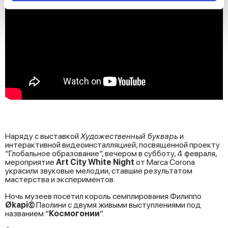
We use cookies to personalise content and ads, to
provide social media features and to analyse our traffic.
We also share information about your use of our site with
our social media, advertising and analytics partners who
may combine it with other information that you’ve
provided to them or that they’ve collected from your use
of their services.
Наряду с выставкой
Художественный букварь
и
интерактивной видеоинсталляцией, посвященной проекту
“Глобальное образование”, вечером в субботу, 4 февраля,
мероприятие
Art City White Night
от Marca Corona
украсили звуковые мелодии, ставшие результатом
мастерства и экспериментов.
Ночь музеев посетил король семплирования Филиппо
Økapi©
Паолини с двумя живыми выступлениями под
названием “
Космогонии
”.