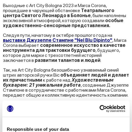
Выходные с Art City Bologna 2023 и Marca Corona,
прошедшие в чарующей обстановке
Театрального
центра Святого Леонардо в Болонье
, были наполнены
эксклюзивной атмосферой, которую создавали
особые
художественно-сенсорные представления.
Следуя пути, начатому в октябре прошлого года на
выставке Джузеппе Стампне "Nel Blu Dipinto"
, Marca
Corona выбирает
современное искусство в качестве
инструмента для трактовки будущего
, будущего,
которое для марки с трехсотлетней историей
заключается в
развитии талантов и людей
.
Так, на Art City Bologna безошибочно узнаваемый синий
штрих авторской ручки Bic
объединяет людей и делает
их причастными
к работе над
Художественным
букварем: 21 уникальная работа
, созданные Джузеппе
Стампоне в сотрудничестве с работниками Marca Corona,
передают общую и коллективную идентичность компании.
Responsible use of your data