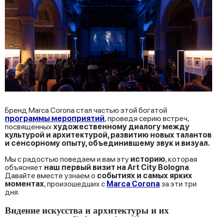
Бренд Marca Corona стал частью этой богатой
программы мероприятий
, проведя серию встреч,
посвященных
художественному диалогу между
культурой и архитектурой, развитию новых талантов
и сенсорному опыту, объединившему звук и визуал.
Мы с радостью поведаем и вам эту
историю
, которая
объясняет
наш первый визит на Art City Bologna
.
Давайте вместе узнаем о
событиях и самых ярких
моментах
, произошедших с
Marca Corona
за эти три
дня.
Видение искусства и архитектуры и их