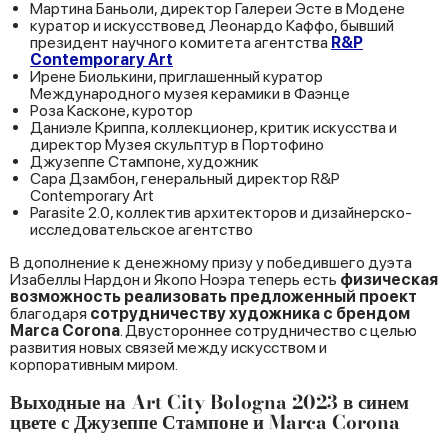
Мартина Баньоли, директор Галереи Эсте в Модене
куратор и искусствовед Леонардо Каффо, бывший
президент научного комитета агентства
R&P
Contemporary Art
Ирене Биолькини, приглашенный куратор
Международного музея керамики в Фаэнце
Роза Касконе, куротор
Даниэле Криппа, коллекционер, критик искусства и
директор Музея скульптур в Портофино
Джузеппе Стампоне, художник
Сара Дзамбон, генеральный директор R&P
Contemporary Art
Parasite 2.0, коллектив архитекторов и дизайнерско-
исследовательское агентство
В дополнение к денежному призу у победившего дуэта
Изабеллы Нардон и Якопо Ноэра теперь есть
физическая
возможность реализовать предложенный проект
благодаря
сотрудничеству художника с брендом
Marca Corona
. Двустороннее сотрудничество с целью
развития новых связей между искусством и
корпоративным миром.
Выходные на Art City Bologna 2023 в синем
цвете с Джузеппе Стампоне и Marca Corona