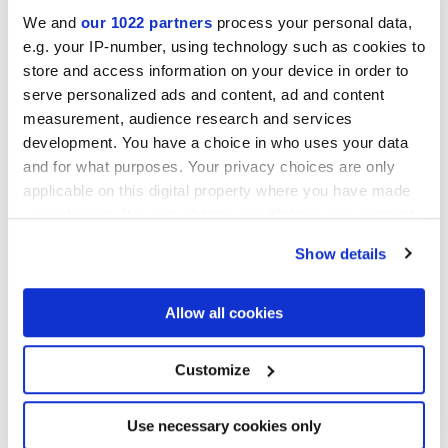
We and
our 1022 partners
process your personal data,
e.g. your IP-number, using technology such as cookies to
store and access information on your device in order to
serve personalized ads and content, ad and content
measurement, audience research and services
development. You have a choice in who uses your data
and for what purposes. Your privacy choices are only
applicable on this digital property where you have made
Так выглядит переход от универсального к
your choices. You can change or withdraw your consent
индивидуальному и обратно, в 21 слове и 21 образе
заключено видение индивидуального, которое составляет
any time from the Cookie Declaration or by clicking on
Show details
совместную и глобальную культуру.
the Privacy trigger icon.
Фактически, этот проект является частью инициативы
Джузеппе Стампоне под названием "
Глобальное
образование
", цель которой – придать форму уже
If you allow, we would also like to:
Allow all cookies
ставшему формальным опыту соприкосновения с
Collect information about your geographical
искусством посредством
неформального процесса
location which can be accurate to within several
обсуждения художником внутри сообщества, от которого
meters
Customize
в свою очередь требуется
взаимодействие и участие
.
Identify your device by actively scanning it for
specific characteristics (fingerprinting)
Find out more about how your personal data is processed
Use necessary cookies only
and set your preferences in the
details section
.