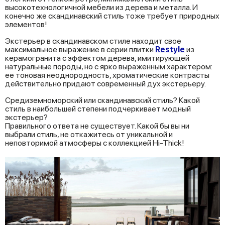
высокотехнологичной мебели из дерева и металла. И
конечно же скандинавский стиль тоже требует природных
элементов!
Экстерьер в скандинавском стиле находит свое
максимальное выражение в серии плитки
Restyle
из
керамогранита с эффектом дерева, имитирующей
натуральные породы, но с ярко выраженным характером:
ее тоновая неоднородность, хроматические контрасты
действительно придают современный дух экстерьеру.
Средиземноморский или скандинавский стиль? Какой
стиль в наибольшей степени подчеркивает модный
экстерьер?
Правильного ответа не существует. Какой бы вы ни
выбрали стиль, не откажитесь от уникальной и
неповторимой атмосферы с коллекцией Hi-Thick!