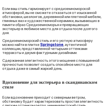
Если ваш стиль гармонирует с средиземноморской
атмосферой, вы не сможете отказаться от изысканной
обстановки, шезлонгов, деревянной или плетеной мебели,
глиняных ваз и художественной керамики, вызывающих в
памяти образ Средиземноморья и превращающих
экстерьер в любимое место для отдыха после долгого
дня.
Средиземноморский стиль и его уютную атмосферу
можно найти в плитке
Springstone
, аутентичной
коллекции, представленной четырьмя оттенками
терракоты и двумя фактурными дизайнами.
Сдержанная элегантность этого мощения с повышенной
прочностью позволит создать спокойное место для
отдыха даже в самый жаркий день.
Вдохновение для экстерьера в скандинавском
стиле
Если вдохновение приходит с северным ветром,
обстановку будет характеризовать простая элегантность
с легким оттенком ретро, минималистский стиль