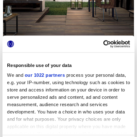
Обращайтесь
к нам за дополнительной информацией
Добавить
в закладки
Responsible use of your data
Поделись
этой статьей
We and
our 1022 partners
process your personal data,
Подписаться
на новостную рассылку
e.g. your IP-number, using technology such as cookies to
store and access information on your device in order to
Хотите быть всегда в курсе последних
serve personalized ads and content, ad and content
новостей от Marca Corona?
measurement, audience research and services
Подпишитесь на рассылку новостей
development. You have a choice in who uses your data
and for what purposes. Your privacy choices are only
applicable on this digital property where you have made
Вас может также заинтересовать…
your choices. You can change or withdraw your consent