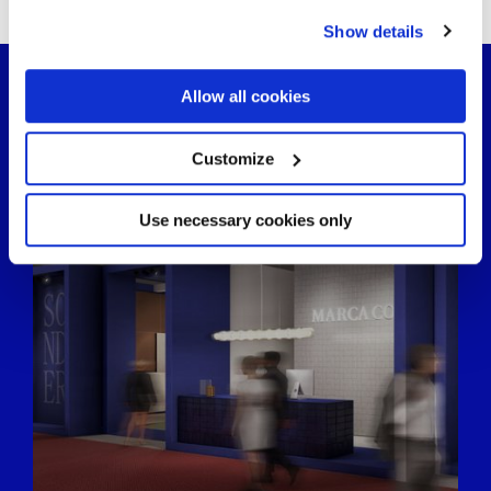
any time from the Cookie Declaration or by clicking on
Show details
the Privacy trigger icon.
If you allow, we would also like to:
Allow all cookies
Collect information about your geographical
location which can be accurate to within several
meters
Customize
Identify your device by actively scanning it for
specific characteristics (fingerprinting)
Find out more about how your personal data is processed
Use necessary cookies only
and set your preferences in the
details section
.
We use cookies to personalise content and ads, to
provide social media features and to analyse our traffic.
We also share information about your use of our site with
our social media, advertising and analytics partners who
may combine it with other information that you’ve
provided to them or that they’ve collected from your use
of their services.