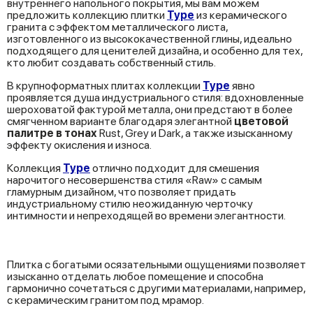
внутреннего напольного покрытия, мы вам можем
предложить коллекцию плитки
Type
из керамического
гранита с эффектом металлического листа,
изготовленного из высококачественной глины, идеально
подходящего для ценителей дизайна, и особенно для тех,
кто любит создавать собственный стиль.
В крупноформатных плитах коллекции
Type
явно
проявляется душа индустриального стиля: вдохновленные
шероховатой фактурой металла, они предстают в более
смягченном варианте благодаря элегантной
цветовой
палитре в тонах
Rust, Grey и Dark, а также изысканному
эффекту окисления и износа.
Коллекция
Type
отлично подходит для смешения
нарочитого несовершенства стиля «Raw» с самым
гламурным дизайном, что позволяет придать
индустриальному стилю неожиданную черточку
интимности и непреходящей во времени элегантности.
Плитка с богатыми осязательными ощущениями позволяет
изысканно отделать любое помещение и способна
гармонично сочетаться с другими материалами, например,
с керамическим гранитом под мрамор.