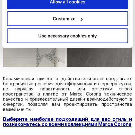
If you allow, we would also like to:
Allow all cookies
Collect information about your geographical
location which can be accurate to within several
meters
Customize
Identify your device by actively scanning it for
specific characteristics (fingerprinting)
Find out more about how your personal data is processed
Use necessary cookies only
and set your preferences in the
details section
.
We use cookies to personalise content and ads, to
provide social media features and to analyse our traffic.
We also share information about your use of our site with
our social media, advertising and analytics partners who
Керамическая плитка в действительности предлагает
безграничные решения для оформления интерьера кухни,
may combine it with other information that you’ve
не нарушая практичность или эстетику этого
provided to them or that they’ve collected from your use
пространства: в плитке от Marca Corona техническое
качество и привлекательный дизайн взаимодействуют в
of their services.
синергии, позволяя вам проектировать пространства
вашей мечты!
Выберите наиболее подходящий для вас стиль и
познакомьтесь со всеми коллекциями Marca Corona