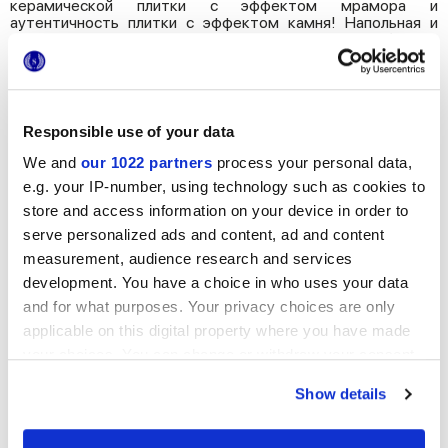
керамической плитки с эффектом мрамора и
аутентичность плитки с эффектом камня! Напольная и
настенная плитка из керамогранита идеальным образом
воспроизводит имитируемый материал, предлагая при
этом намного более высокую прочность, практичность и
универсальность. После выбора желаемого эффекта и
стиля вы сможете с легкостью сочетать вашу облицовку с
разными видами мебели и аксессуарами, создавая
Responsible use of your data
интерьеры, соответствующие вашим индивидуальны
вкусовым предпочтениям и неподвластные времени и
We and
our 1022 partners
process your personal data,
моде!
e.g. your IP-number, using technology such as cookies to
Чтобы декорировать компактную кухню или выгодно
store and access information on your device in order to
подчеркнуть просторную комнату, вы можете выбрать
serve personalized ads and content, ad and content
большой формат плитки с эффектом мрамора
Foyer
. Блеск
поверхности плитки и инновационный декор Inlay,
measurement, audience research and services
"паутинки" с эффектом терраццо, делают эту коллекцию
development. You have a choice in who uses your data
напольной и настенной плитки действительной
and for what purposes. Your privacy choices are only
эксклюзивным дизайнерским решением.
applicable on this digital property where you have made
Коллекция
Encode
впечатлит вас яркой графической
your choices. You can change or withdraw your consent
текстурой и палитрой цветов, включающей 4 элегантных
нейтральных цвета и современный оттенок-акцент Green.
any time from the Cookie Declaration or by clicking on
Show details
the Privacy trigger icon.