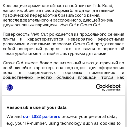
Kоллекция керамической настенной плитки Tide Road,
напротив, обретает свои формы благодаря детальной
графической переработке бразильского камня,
непоследовательного и расслоенного, дающей жизнь
двум основным вариациям:
Vein Cut
и
Cross Cut
.
Поверхность
Vein Cut
рождается из продольного сечения
плиты и характеризуется невероятно эффектными
разломами и светлыми полосами.
Cross Cut
представляет
собой поперечный разрез того же камня с зернистой
текстурой, пигментацией и фактурными деталями.
Cross Cut
имеет более решительный и эксцентричный во
всей линейке характер, она подходит для оформления
пола в современных торговых помещениях и
общественных местах большой площади, тогда как
вариация
Vein Cut
главным образом предназначена для
оформления стен в комбинациях с различными
материалами, включая саму модель Cross Cut или
напольную плитку под дерево.
Предложение Tide Road завершает декор с ярко
Responsible use of your data
выраженным городским характером: кирпичики 7,5x30 с
узором
Vein Cut,
которые можно сочетать с двумя
We and
our 1022 partners
process your personal data,
разными направлениями узора при укладке – продольным и
e.g. your IP-number, using technology such as cookies to
диагональным.