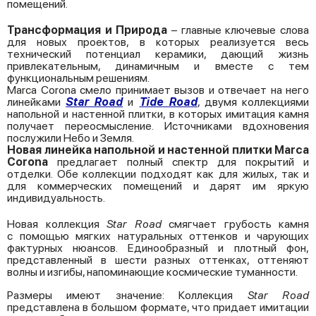
помещений.
Трансформация и Природа
– главные ключевые слова
для новых проектов, в которых реализуется весь
технический потенциал керамики, дающий жизнь
привлекательным, динамичным и вместе с тем
функциональным решениям.
Marca Corona смело принимает вызов и отвечает на него
линейками
Star Road
и
Tide Road
, двумя коллекциями
напольной и настенной плитки, в которых имитация камня
получает переосмысление. Источниками вдохновения
послужили Небо и Земля.
Новая линейка напольной и настенной плитки Marca
Corona
предлагает полный спектр для покрытий и
отделки. Обе коллекции подходят как для жилых, так и
для коммерческих помещений и дарят им яркую
индивидуальность.
Hовая коллекция
Star Road
смягчает грубость камня
с помощью мягких натуральных оттенков и чарующих
фактурных нюансов. Единообразный и плотный фон,
представленный в шести разных оттенках, оттеняют
волны и изгибы, напоминающие космические туманности.
Размеры имеют значение: Коллекция
Star Road
представлена в большом формате, что придает имитации