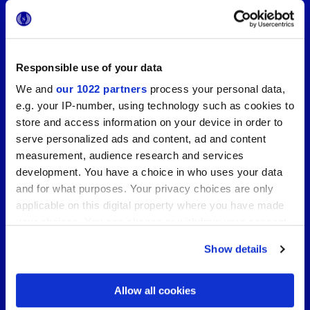
Responsible use of your data
We and
our 1022 partners
process your personal data,
e.g. your IP-number, using technology such as cookies to
store and access information on your device in order to
serve personalized ads and content, ad and content
measurement, audience research and services
development. You have a choice in who uses your data
and for what purposes. Your privacy choices are only
applicable on this digital property where you have made
your choices. You can change or withdraw your consent
any time from the Cookie Declaration or by clicking on
Show details
the Privacy trigger icon.
If you allow, we would also like to:
Allow all cookies
Collect information about your geographical